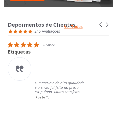
Depoimentos de Clientes
Carousel
Ver Todos
arrows
Reviews
4.9
245 Avaliações
carousel
star
rating
5.0
01/06/26
star
Etiquetas
rating
O materia é de alta qualidade
e o envio foi feito no prazo
estipulado. Muito satisfeito.
Posto T.