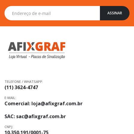
Inscreva-
ASSINAR
se
na
nossa
Newsletter:
TELEFONE / WHATSAPP:
(11) 3624-4747
E-MAIL:
Comercial:
loja@afixgraf.com.br
SAC:
sac@afixgraf.com.br
CNPJ:
10.350.191/0001-75