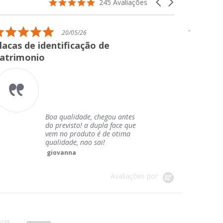
4.9
Carousel
245 Avaliações
star
arrows
rating
5.0
20/05/26
star
s de identificação de
Placas sina
rating
imonio
Boa qualidade, chegou antes
do previsto! a dupla face que
vem no produto é de otima
qualidade, nao sai!
giovanna
Avaliações por