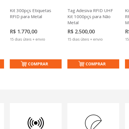
Kit 300pçs Etiquetas
Tag Adesiva RFID UHF
K
RFID para Metal
Kit 1000pçs para Não
R
Metal
M
R$ 1.770,00
R$ 2.500,00
R
15 dias úteis + envio
15 dias úteis + envio
15
COMPRAR
COMPRAR