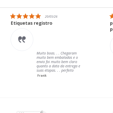
5.0
20/05/26
star
Etiquetas registro
placa
rating
patr
Muito boas. . . Chegaram
muito bem embaladas e o
envio foi muito bem claro
quanto a data da entrega e
suas etapas. . . perfeito
Frank