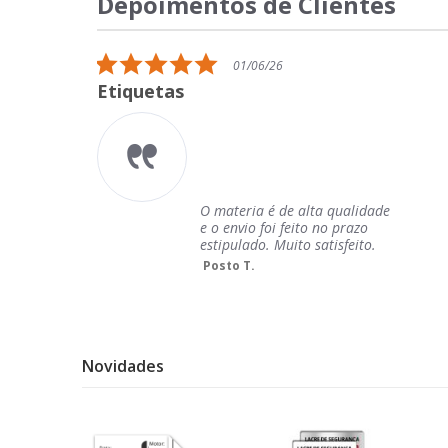
Depoimentos de Clientes
Reviews
carousel
5.0
01/06/26
star
Etiquetas
rating
O materia é de alta qualidade
e o envio foi feito no prazo
estipulado. Muito satisfeito.
Posto T.
Novidades