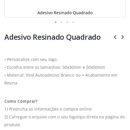
Adesivo Resinado Quadrado
Saltar
para
Adesivo Resinado Quadrado
o
início
da
Galeria
• Personalize com seu logo
de
imagens
• Escolha entre os tamanhos: 30x30mm e 50x50mm
• Material: Vinil Autoadesivo Branco ou + Acabamento em
Resina
Como Comprar?
1) Preencha as informações e compre online
2) Carregue o arquivo com o seu logotipo direto na página do
produto