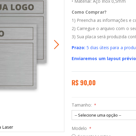
• Material: Aço Inox 0,5mm
Como Comprar?
1) Preencha as informações e c
2) Carregue o arquivo com o seu
3) Sua placa será produzida co
Prazo:
5 dias úteis para a prod
Enviaremos um layout prévio
R$ 90,00
Tamanho:
a Laser
Placa Per
Modelo