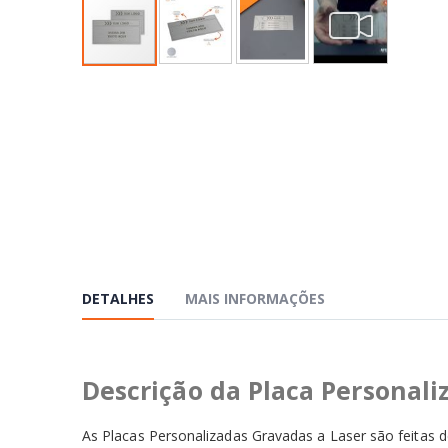
Saltar
para
o
início
da
Galeria
de
imagens
DETALHES
MAIS INFORMAÇÕES
Descrição da Placa Personali
As Placas Personalizadas Gravadas a Laser são feitas d