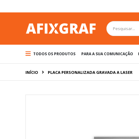
Pular
para
o
conteúdo
Pesquisa
TODOS OS PRODUTOS
PARA A SUA COMUNICAÇÃO
INÍCIO
PLACA PERSONALIZADA GRAVADA A LASER
Pular
para
o
final
da
Galeria
de
imagens