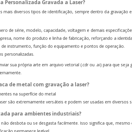
ca Personalizada Gravada a Laser?
 mais diversos tipos de identificação, sempre dentro da gravação em
ro de série, modelo, capacidade, voltagem e demais especificações
presa, nome do produto e linha de fabricação, reforçando a identid
 de instrumento, função do equipamento e pontos de operação.
s personalizadas.
viar sua própria arte em arquivo vetorial (.cdr ou .ai) para que se
ternamente.
laca de metal com gravação a laser?
entes na superfície do metal
aser são extremamente versáteis e podem ser usadas em diversos set
cada para ambientes industriais?
 não desbota ou se desgasta facilmente. Isso significa que, mesmo 
ificação permanece legível