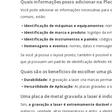
Quais informações posso adicionar na Pla
Você pode adicionar as informações necessárias para os
comuns, estão:
• Identificação de máquinas e equipamentos:
núme
• Identificação de marca e produto:
logotipo da em
• Identificação de instrumentos e painéis:
códigos
• Homenagens e eventos:
nomes, datas e mensagen
Se você já possui o layout pronto, também é possível en
que já possuem um padrão de identificação definido in
Quais são os benefícios de escolher uma p
• Durabilidade:
A gravação a laser cria marcas perman
• Versatilidade de Aplicação:
As placas gravadas a l
Uma placa de metal gravada a laser é indi
Sim,
a gravação a laser é extremamente durável
e
químicos, umidade, altas temperaturas e atrito, a ident