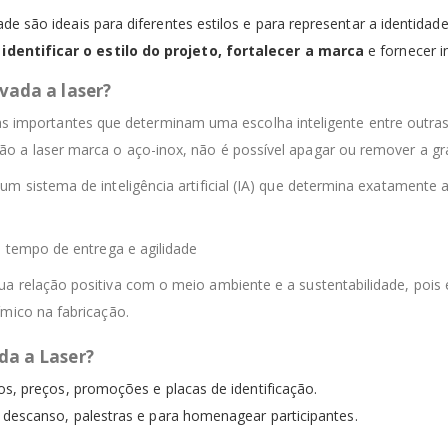
e são ideais para diferentes estilos e para representar a identidad
dentificar o estilo do projeto, fortalecer a marca
e fornecer i
vada a laser?
cas importantes que determinam uma escolha inteligente entre outras
o a laser marca o aço-inox, não é possível apagar ou remover a gr
um sistema de inteligência artificial (IA) que determina exatamente
o tempo de entrega e agilidade
ua relação positiva com o meio ambiente e a sustentabilidade, poi
ímico na fabricação.
da a Laser?
os, preços, promoções e placas de identificação.
e descanso, palestras e para homenagear participantes.