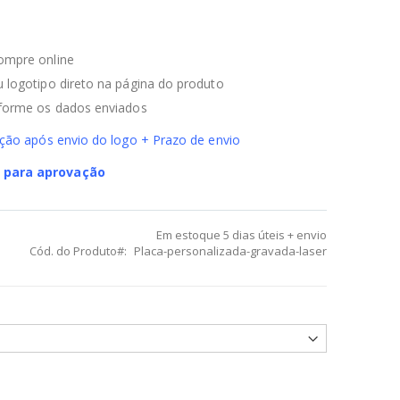
ompre online
 logotipo direto na página do produto
nforme os dados enviados
ução após envio do logo + Prazo de envio
 para aprovação
Em estoque
5 dias úteis + envio
Cód. do Produto
Placa-personalizada-gravada-laser
sonalizada Gravada a Laser