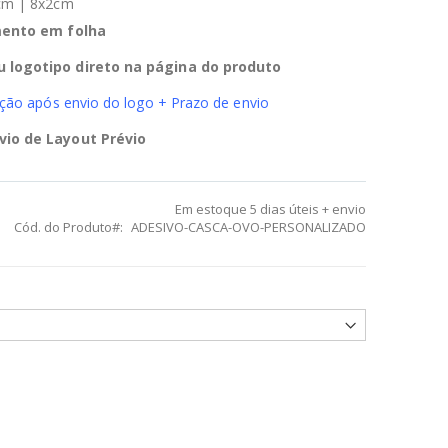
2cm | 8x2cm
ento em folha
u logotipo direto na página do produto
ução após envio do logo + Prazo de envio
vio de Layout Prévio
Em estoque
5 dias úteis + envio
Cód. do Produto
ADESIVO-CASCA-OVO-PERSONALIZADO
e Casca de Ovo Personalizado