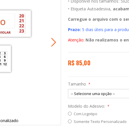
• Disponível nos tamanhos: 5x
• Etiqueta Autoadesiva,
acabam
Carregue o arquivo com o se
Prazo:
5 dias úteis para a prod
Atenção:
Não realizamos o en
R$ 85,00
Tamanho
Modelo do Adesivo:
Com Logotipo
sonalizado
Adesivo Lacr
Somente Texto Personalizado