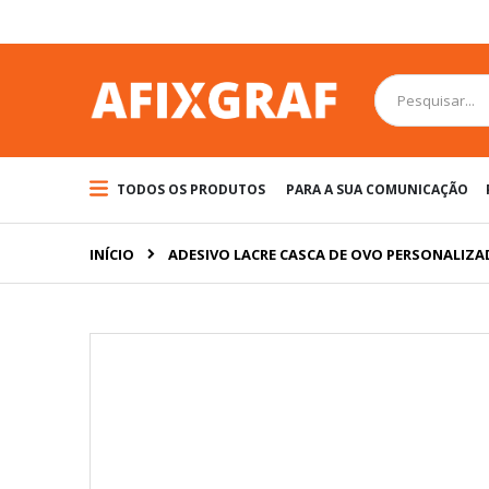
Pular
para
o
conteúdo
Pesquisa
TODOS OS PRODUTOS
PARA A SUA COMUNICAÇÃO
INÍCIO
ADESIVO LACRE CASCA DE OVO PERSONALIZ
Pular
para
o
final
da
Galeria
de
imagens