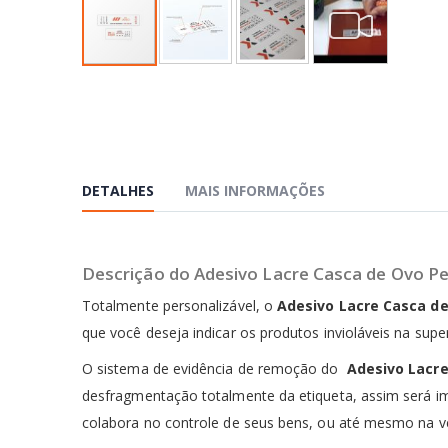
Saltar
para
o
início
da
Galeria
de
DETALHES
MAIS INFORMAÇÕES
imagens
Descrição do Adesivo Lacre Casca de Ovo P
Totalmente personalizável, o
Adesivo Lacre Casca de
que você deseja indicar os produtos invioláveis na sup
O sistema de evidência de remoção do
Adesivo Lacre
desfragmentação totalmente da etiqueta, assim será im
colabora no controle de seus bens, ou até mesmo na ved