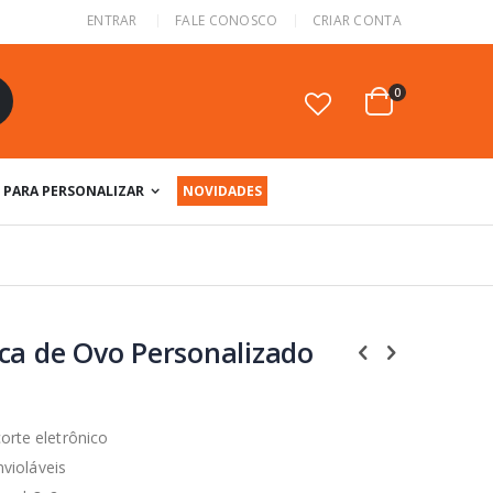
ENTRAR
FALE CONOSCO
CRIAR CONTA
itens
0
Cart
squisa
PARA PERSONALIZAR
NOVIDADES
ca de Ovo Personalizado
rte eletrônico
nvioláveis