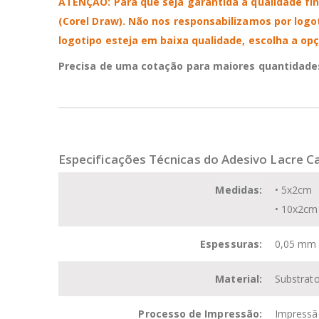
ATENÇÃO: Para que seja garantida a qualidade fina
(Corel Draw).
Não nos responsabilizamos por logo
logotipo esteja em baixa qualidade, escolha a opç
Precisa de uma cotação para maiores quantidades
Especificações Técnicas do
Adesivo Lacre C
Medidas:
• 5x2cm
• 10x2cm
Espessuras:
0,05 mm
Material:
Substrato
Processo de Impressão:
Impressão