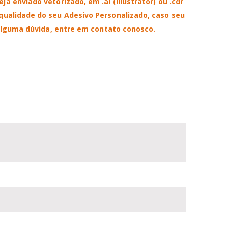
 enviado vetorizado, em .ai (Illustrator) ou .cdr
ualidade do seu Adesivo Personalizado, caso seu
lguma dúvida, entre em contato conosco.