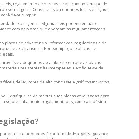
ais leis, regulamentos e normas se aplicam ao seu tipo de
a do seu negócio. Consulte as autoridades locais e órgãos
 você deve cumprir.
oridade e a urgência. Algumas leis podem ter maior
, comece com as placas que abordam as regulamentações
omo placas de advertência, informativas, regulatórias e de
m que deseja transmitir. Por exemplo, use placas de
 legais.
m duráveis e adequados ao ambiente em que as placas
materiais resistentes às intempéries. Certifique-se de
fáceis de ler, cores de alto contraste e gráficos intuitivos,
o. Certifique-se de manter suas placas atualizadas para
 em setores altamente regulamentados, como a indústria
egislação?
mportantes, relacionadas à conformidade legal, segurança