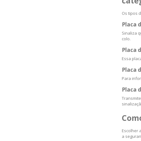
cate
Os tipos 
Placa 
Sinaliza 
colo.
Placa 
Essa plac
Placa d
Para info
Placa d
Transmite
sinalizaç
Como
Escolher 
a seguran