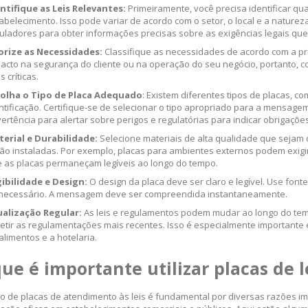
ntifique as Leis Relevantes:
Primeiramente, você precisa identificar qu
abelecimento. Isso pode variar de acordo com o setor, o local e a naturez
uladores para obter informações precisas sobre as exigências legais que
orize as Necessidades:
Classifique as necessidades de acordo com a pri
acto na segurança do cliente ou na operação do seu negócio, portanto
s críticas.
colha o Tipo de Placa Adequado
: Existem diferentes tipos de placas, c
ntificação. Certifique-se de selecionar o tipo apropriado para a mensage
ertência para alertar sobre perigos e regulatórias para indicar obrigações
erial e Durabilidade:
Selecione materiais de alta qualidade que seja
ão instaladas. Por exemplo, placas para ambientes externos podem exigir 
 as placas permaneçam legíveis ao longo do tempo.
ibilidade e Design:
O design da placa deve ser claro e legível. Use fontes 
necessário. A mensagem deve ser compreendida instantaneamente.
alização Regular:
As leis e regulamentos podem mudar ao longo do temp
letir as regulamentações mais recentes. Isso é especialmente importante
alimentos e a hotelaria.
que é importante utilizar placas de l
ção de placas de atendimento às leis é fundamental por diversas razões i