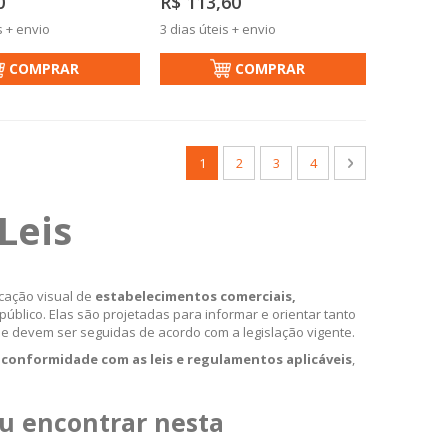
0
R$ 113,60
s + envio
3 dias úteis + envio
COMPRAR
COMPRAR
Página
Você esta lendo a pagina
Página
Página
Página
Página
Próximo
1
2
3
4
 Leis
cação visual de
estabelecimentos comerciais,
blico. Elas são projetadas para informar e orientar tanto
 devem ser seguidas de acordo com a legislação vigente.
m
conformidade com as leis e regulamentos aplicáveis
,
ou encontrar nesta