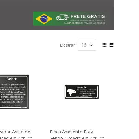
Ver
Mostrar
como
Grade
Lista
vador Aviso de
Placa Ambiente Está
ação em Acrílico
Sendo Filmado em Acrílico