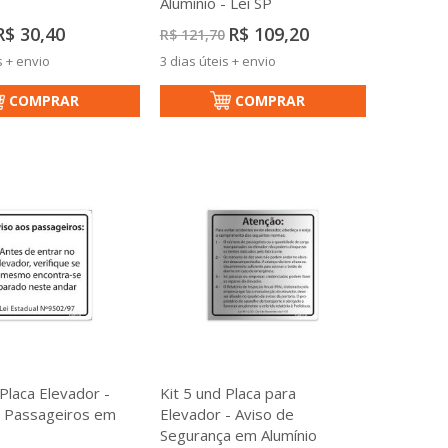
Alumínio - Lei SP
reço
Preço
R$ 30,40
R$ 109,20
R$ 121,70
special
Especial
s + envio
3 dias úteis + envio
COMPRAR
COMPRAR
 Placa Elevador -
Kit 5 und Placa para
s Passageiros em
Elevador - Aviso de
Segurança em Alumínio