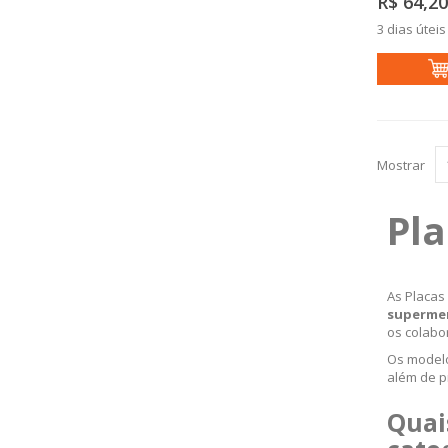
R$ 64,20
3 dias úteis
Mostrar
Pl
As Placas
supermer
os colabo
Os modelo
além de p
Quai