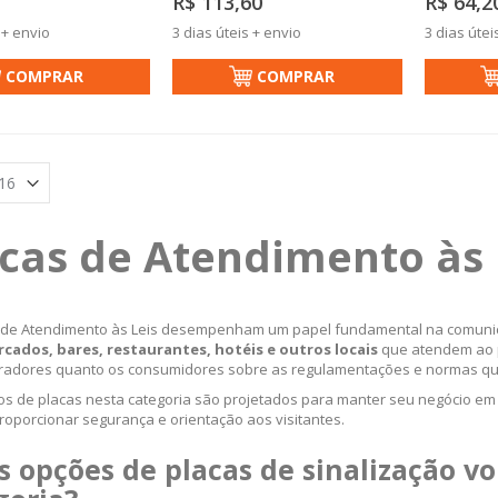
R$ 113,60
R$ 64,2
 + envio
3 dias úteis + envio
3 dias útei
COMPRAR
COMPRAR
acas de Atendimento às
 de Atendimento às Leis desempenham um papel fundamental na comuni
cados, bares, restaurantes, hotéis e outros locais
que atendem ao pú
radores quanto os consumidores sobre as regulamentações e normas que
s de placas nesta categoria são projetados para manter seu negócio e
roporcionar segurança e orientação aos visitantes.
s opções de placas de sinalização v