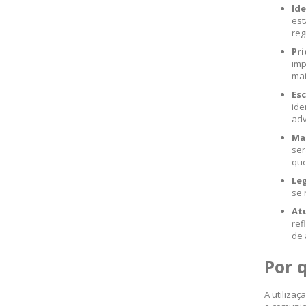
Ide
est
reg
Pri
imp
mai
Es
ide
adv
Mat
ser
que
Leg
se 
Atu
ref
de 
Por 
A utiliza