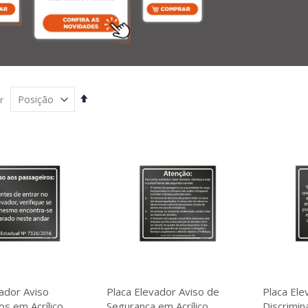
Definir
r
Direção
Decrescente
ador Aviso
Placa Elevador Aviso de
Placa Ele
s em Acrílico
Segurança em Acrílico
Discrimin