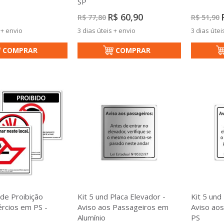
SP
Preço
P
R$ 60,90
R$ 77,80
R$ 51,90
Especial
E
 + envio
3 dias úteis + envio
3 dias útei
COMPRAR
COMPRAR
 de Proibição
Kit 5 und Placa Elevador -
Kit 5 und
rcios em PS -
Aviso aos Passageiros em
Aviso ao
Alumínio
PS