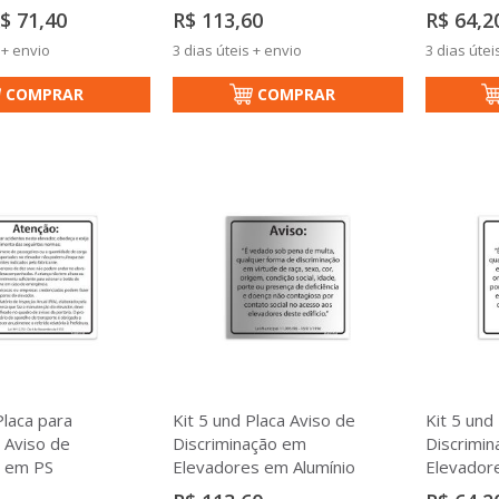
reço
$ 71,40
R$ 113,60
R$ 64,2
pecial
 + envio
3 dias úteis + envio
3 dias útei
COMPRAR
COMPRAR
Placa para
Kit 5 und Placa Aviso de
Kit 5 und
 Aviso de
Discriminação em
Discrimi
a em PS
Elevadores em Alumínio
Elevador