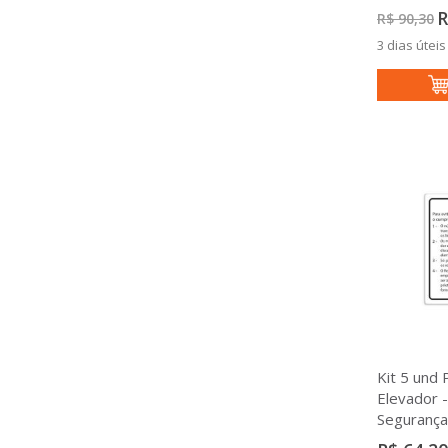
P
R
R$ 90,30
Es
3 dias úteis
Kit 5 und 
Elevador -
Seguranç