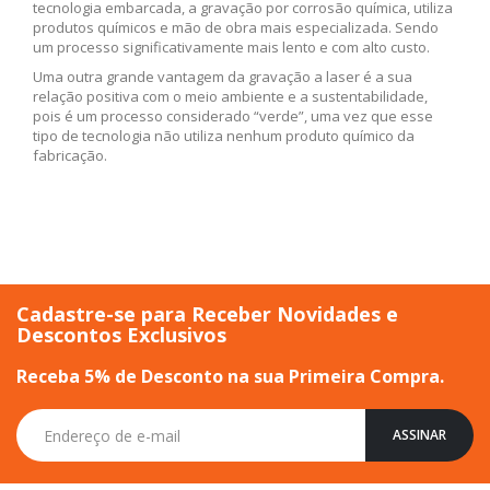
tecnologia embarcada, a gravação por corrosão química, utiliza
produtos químicos e mão de obra mais especializada. Sendo
um processo significativamente mais lento e com alto custo.
Uma outra grande vantagem da gravação a laser é a sua
relação positiva com o meio ambiente e a sustentabilidade,
pois é um processo considerado “verde”, uma vez que esse
tipo de tecnologia não utiliza nenhum produto químico da
fabricação.
Cadastre-se para Receber Novidades e
Descontos Exclusivos
Receba 5% de Desconto na sua Primeira Compra.
Inscreva-
ASSINAR
se
na
nossa