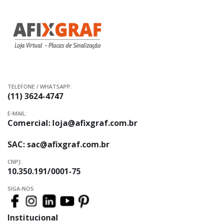
Newsletter:
TELEFONE / WHATSAPP:
(11) 3624-4747
E-MAIL:
Comercial:
loja@afixgraf.com.br
SAC:
sac@afixgraf.com.br
CNPJ:
10.350.191/0001-75
SIGA-NOS
Institucional