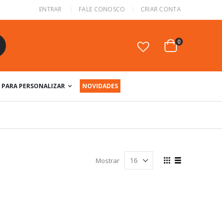
ENTRAR
FALE CONOSCO
CRIAR CONTA
itens
0
Cart
squisa
PARA PERSONALIZAR
NOVIDADES
Ver
Mostrar
como
Grade
Lista