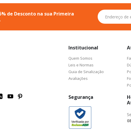
Inscreva-
5% de Desconto na sua Primeira
se
.
na
nossa
Newsletter:
Institucional
A
Quem Somos
Fa
Leis e Normas
Dú
Guia de Sinalização
Po
Avaliações
F
Po
Segurança
H
A
Se
08