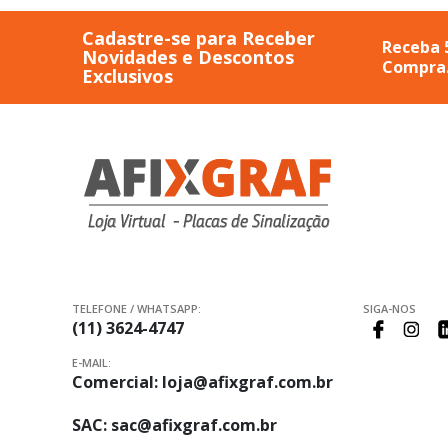
Cadastre-se para Receber
Receba 
Novidades e Descontos
Compra
Exclusivos
TELEFONE / WHATSAPP:
SIGA-NOS
(11) 3624-4747
E-MAIL:
Comercial:
loja@afixgraf.com.br
SAC:
sac@afixgraf.com.br