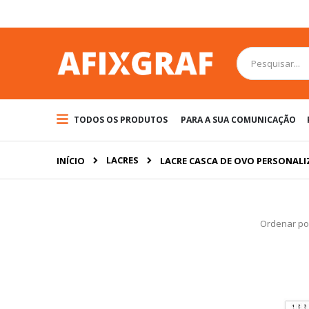
Pular
para
o
conteúdo
Pesquisa
TODOS OS PRODUTOS
PARA A SUA COMUNICAÇÃO
LACRES
INÍCIO
LACRE CASCA DE OVO PERSONAL
Ordenar po