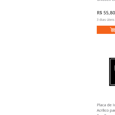
R$ 55,80
3 dias úteis
Placa de I
Acrílico p