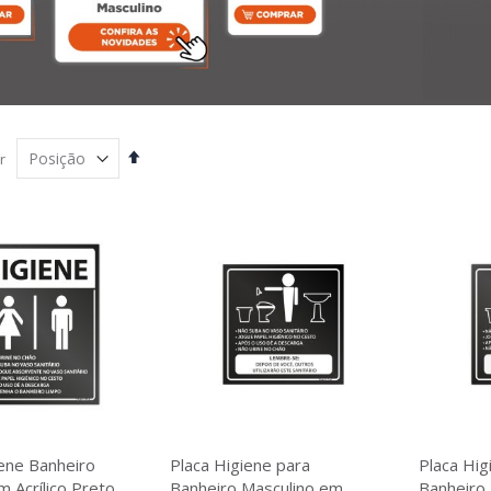
Definir
r
Direção
Decrescente
iene Banheiro
Placa Higiene para
Placa Hig
 Acrílico Preto
Banheiro Masculino em
Banheiro