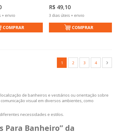
0
R$ 49,10
s + envio
3 dias úteis + envio
COMPRAR
COMPRAR
Página
Você esta lendo a pagina
Página
Página
Página
Página
Próximo
1
2
3
4
 localização de banheiros e vestiários ou orientação sobre
comunicação visual em diversos ambientes, como
 diferentes necessidades e estilos.
s Para Banheiro” da