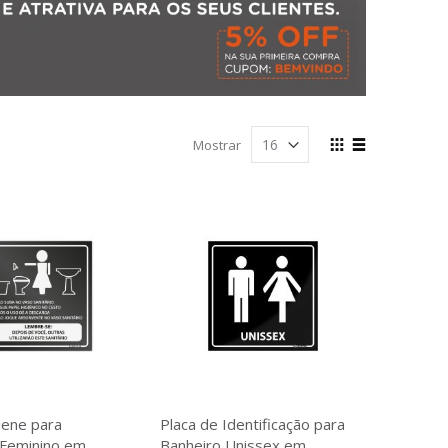
Ver
Mostrar
como
Grade
Lista
iene para
Placa de Identificação para
 Feminino em
Banheiro Unissex em