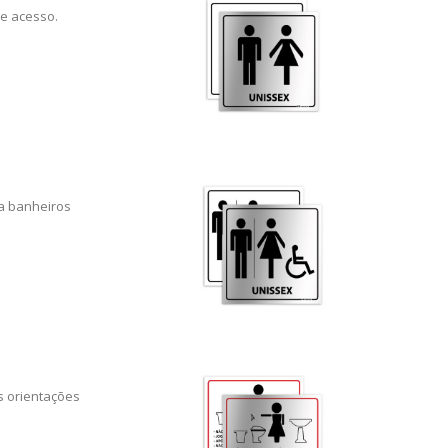
de acesso.
ra banheiros
s orientações