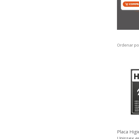
Ordenar po
Placa Hig
Unissex em