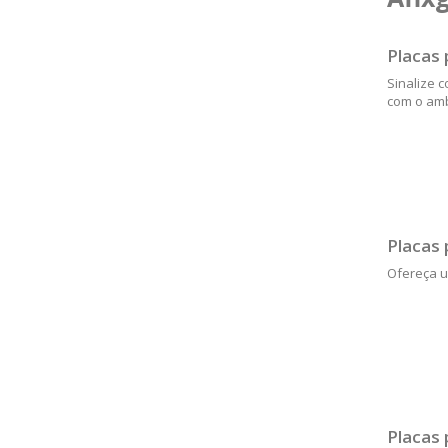
Placas 
Sinalize 
com o amb
Placas 
Ofereça u
Placas 