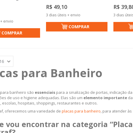
R$ 49,10
R$ 39,8
3 dias úteis + envio
3 dias útei
 + envio
COMPRAR
COMPRAR
cas para Banheiro
 para banheiro são
essenciais
para a sinalização de portas, indicação da
ções de uso e higiene adequadas. Elas são um
elemento importante
da 
 escolas, hospitais, shoppings, restaurantes e outros.
af, oferecemos uma variedade de
placas para banheiro
, para atender às
e vou encontrar na categoria “Placa
graf?