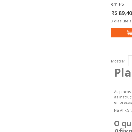
em PS
R$ 89,40
3 dias úteis
Mostrar
Pla
As placas
as instru
empresas,
Na AfixGr
O qu
Afix