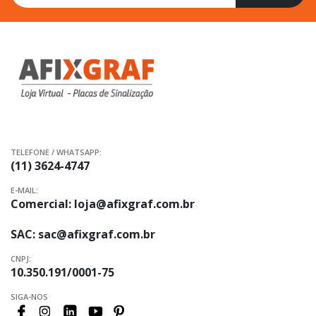
na
nossa
Newsletter:
TELEFONE / WHATSAPP:
(11) 3624-4747
E-MAIL:
Comercial:
loja@afixgraf.com.br
SAC:
sac@afixgraf.com.br
CNPJ:
10.350.191/0001-75
SIGA-NOS