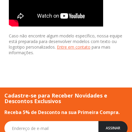
Caso não encontre algum modelo específico, nossa equipe
está preparada para desenvolver modelos com texto ou
logotipo personalizados.
Entre em contato
para mais
informações.
Cadastre-se para Receber Novidades e
Descontos Exclusivos
Receba 5% de Desconto na sua Primeira Compra.
Inscreva-
ASSINAR
se