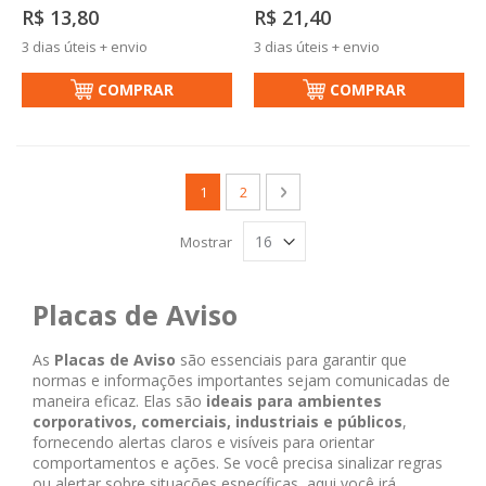
R$ 13,80
R$ 21,40
3 dias úteis + envio
3 dias úteis + envio
COMPRAR
COMPRAR
Página
Você esta lendo a pagina
Página
Página
Próximo
1
2
Mostrar
Placas de Aviso
As
Placas de Aviso
são essenciais para garantir que
normas e informações importantes sejam comunicadas de
maneira eficaz. Elas são
ideais para ambientes
corporativos, comerciais, industriais e públicos
,
fornecendo alertas claros e visíveis para orientar
comportamentos e ações. Se você precisa sinalizar regras
ou alertar sobre situações específicas, aqui você irá