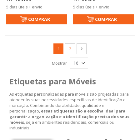
5 dias úteis + envio
5 dias úteis + envio
COMPRAR
COMPRAR
Página
Você esta lendo a pagina
Página
Página
Próximo
1
2
Mostrar
Etiquetas para Móveis
As etiquetas personalizadas para móveis são projetadas para
atender às suas necessidades específicas de identificação e
marcação. Combinando durabilidade, qualidade e
personalização,
essas etiquetas são a escolha ideal para
garantir a organização e a identificação precisa
dos seus
móveis
, seja em ambientes residenciais, comerciais ou
industriais.