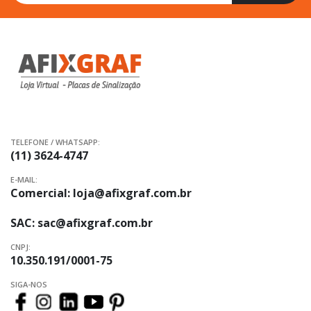
na
nossa
Newsletter:
TELEFONE / WHATSAPP:
(11) 3624-4747
E-MAIL:
Comercial:
loja@afixgraf.com.br
SAC:
sac@afixgraf.com.br
CNPJ:
10.350.191/0001-75
SIGA-NOS