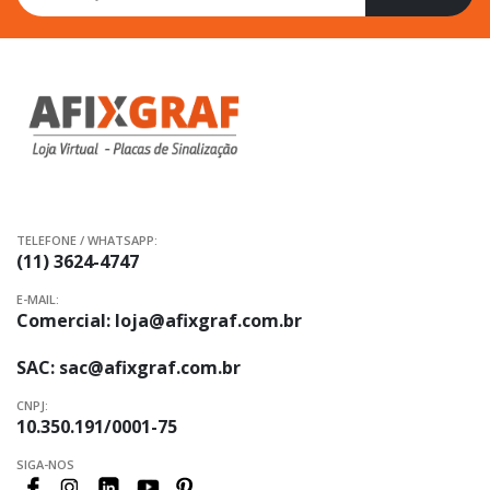
na
nossa
Newsletter:
TELEFONE / WHATSAPP:
(11) 3624-4747
E-MAIL:
Comercial:
loja@afixgraf.com.br
SAC:
sac@afixgraf.com.br
CNPJ:
10.350.191/0001-75
SIGA-NOS