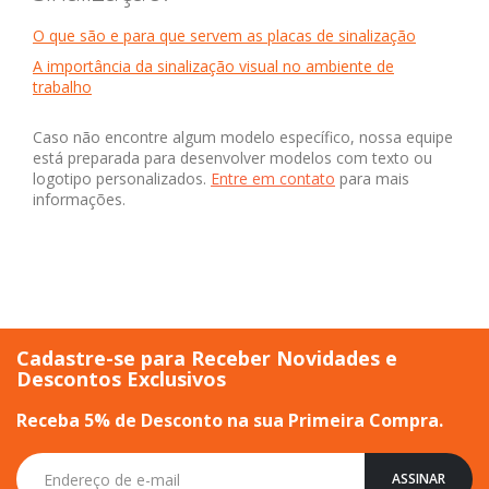
O que são e para que servem as placas de sinalização
A importância da sinalização visual no ambiente de
trabalho
Caso não encontre algum modelo específico, nossa equipe
está preparada para desenvolver modelos com texto ou
logotipo personalizados.
Entre em contato
para mais
informações.
Cadastre-se para Receber Novidades e
Descontos Exclusivos
Receba 5% de Desconto na sua Primeira Compra.
Inscreva-
ASSINAR
se