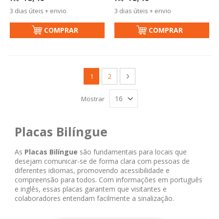
3 dias úteis + envio
3 dias úteis + envio
COMPRAR
COMPRAR
Página
Você esta lendo a pagina
Página
Página
Próximo
1
2
Mostrar
Placas Bilíngue
As
Placas Bilíngue
são fundamentais para locais que
desejam comunicar-se de forma clara com pessoas de
diferentes idiomas, promovendo acessibilidade e
compreensão para todos. Com informações em português
e inglês, essas placas garantem que visitantes e
colaboradores entendam facilmente a sinalização.