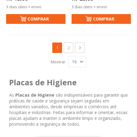
3 dias úteis + envio
3 dias úteis + envio
COMPRAR
COMPRAR
Página
Você esta lendo a pagina
Página
Página
Próximo
1
2
Mostrar
Placas de Higiene
As
Placas de Higiene
são indispensáveis para garantir que
práticas de saúde e segurança sejam seguidas em
ambientes variados, desde empresas e comércios até
hospitais e indústrias. Feitas para informar e orientar, essas
placas ajudam a manter o ambiente limpo e organizado,
promovendo a segurança de todos.