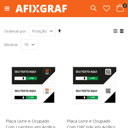
Pular
i
0
para
Pesquisa
Cart
o
conteúdo
Definir
Ver
Ordenar por
Direção
com
Grade
List
Decrescente
Mostrar
Placa Livre e Ocupado
Placa Livre e Ocupado
Com Logotipo em Acrílico
Com QRCode em Acrílico