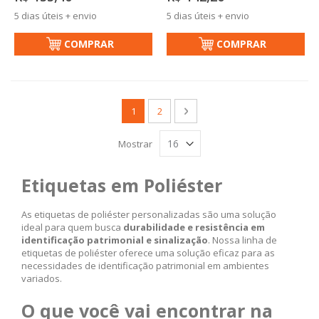
5 dias úteis + envio
5 dias úteis + envio
COMPRAR
COMPRAR
Página
Você esta lendo a pagina
Página
Página
Próximo
1
2
Mostrar
Etiquetas em Poliéster
As etiquetas de poliéster personalizadas são uma solução
ideal para quem busca
durabilidade e resistência em
identificação patrimonial e sinalização
. Nossa linha de
etiquetas de poliéster oferece uma solução eficaz para as
necessidades de identificação patrimonial em ambientes
variados.
O que você vai encontrar na