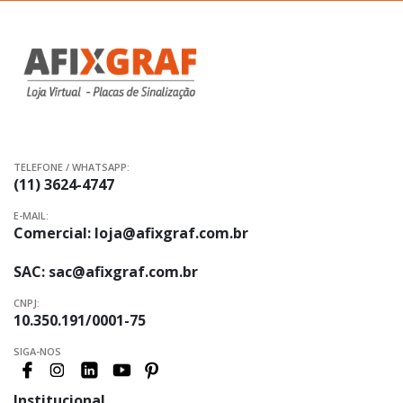
Newsletter:
TELEFONE / WHATSAPP:
(11) 3624-4747
E-MAIL:
Comercial:
loja@afixgraf.com.br
SAC:
sac@afixgraf.com.br
CNPJ:
10.350.191/0001-75
SIGA-NOS
Institucional