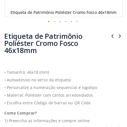
Etiqueta de Patrimônio Poliéster Cromo Fosco 46x18mm
Saltar
para
Etiqueta de Patrimônio
o
Poliéster Cromo Fosco
início
46x18mm
da
Galeria
de
imagens
•
Tamanho: 46x18 (mm)
• Autoadesivo no verso da etiqueta
• Personalize a numeração sequencial e logotipo
• Material: Poliéster com cantos arredondados
• Escolha entre Código de barras ou QR Code
Como Comprar?
1) Preencha as informações e compre online