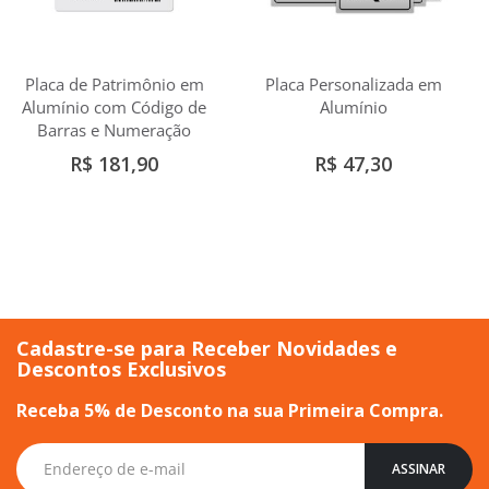
Placa de Patrimônio em
Placa Personalizada em
Alumínio com Código de
Alumínio
Barras e Numeração
R$ 181,90
R$ 47,30
Cadastre-se para Receber Novidades e
Descontos Exclusivos
Receba 5% de Desconto na sua Primeira Compra.
Inscreva-
ASSINAR
se