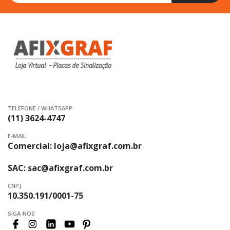
na
nossa
Newsletter:
TELEFONE / WHATSAPP:
(11) 3624-4747
E-MAIL:
Comercial:
loja@afixgraf.com.br
SAC:
sac@afixgraf.com.br
CNPJ:
10.350.191/0001-75
SIGA-NOS