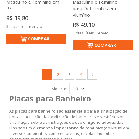
Masculino e Feminino em
Masculino e Feminino
PS
para Deficientes em
Alumínio
R$ 39,80
R$ 49,10
3 dias úteis + envio
3 dias úteis + envio
COMPRAR
COMPRAR
Página
Você esta lendo a pagina
Página
Página
Página
Página
Próximo
1
2
3
4
Mostrar
Placas para Banheiro
As placas para banheiro são
essenciais
para a sinalização de
portas, indicação da localização de banheiros e vestiários ou
orientação sobre as instruções de uso e higiene adequadas.
Elas são um
elemento importante
da comunicação visual em
diversos ambientes, como empresas, escolas, hospitais,
shoppings, restaurantes e outros.