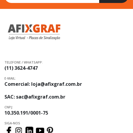
na
nossa
Newsletter:
TELEFONE / WHATSAPP:
(11) 3624-4747
E-MAIL:
Comercial:
loja@afixgraf.com.br
SAC:
sac@afixgraf.com.br
CNPJ:
10.350.191/0001-75
SIGA-NOS