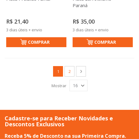
Paraná
R$ 21,40
R$ 35,00
3 dias úteis + envio
3 dias úteis + envio
COMPRAR
COMPRAR
Página
Você esta lendo a pagina
Página
Página
Próximo
1
2
Mostrar
Cadastre-se para Receber Novidades e
Descontos Exclusivos
Receba 5% de Desconto na sua Primeira Compra.