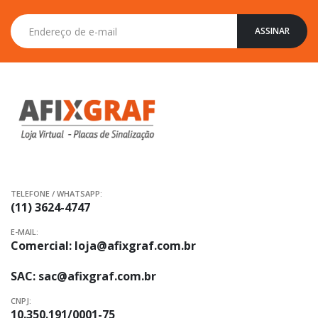
Inscreva-
ASSINAR
se
na
nossa
Newsletter:
TELEFONE / WHATSAPP:
(11) 3624-4747
E-MAIL:
Comercial:
loja@afixgraf.com.br
SAC:
sac@afixgraf.com.br
CNPJ:
10.350.191/0001-75