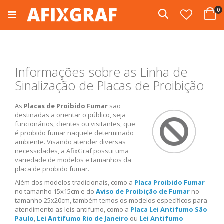
Pular
i
0
para
Pesquisa
Cart
o
conteúdo
Informações sobre as Linha de
Sinalização de Placas de Proibição
As
Placas de Proibido Fumar
são
destinadas a orientar o público, seja
funcionários, clientes ou visitantes, que
é proibido fumar naquele determinado
ambiente. Visando atender diversas
necessidades, a AfixGraf possui uma
variedade de modelos e tamanhos da
placa de proibido fumar.
Além dos modelos tradicionais, como a
Placa Proibido Fumar
no tamanho 15x15cm e do
Aviso de Proibição de Fumar
no
tamanho 25x20cm, também temos os modelos específicos para
atendimento as leis antifumo, como a
Placa Lei Antifumo São
Paulo
,
Lei Antifumo Rio de Janeiro
ou
Lei Antifumo