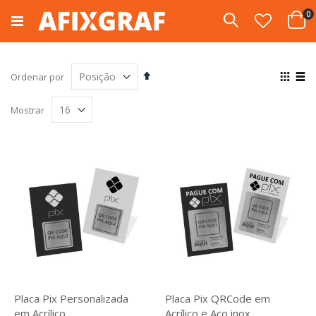
Pular
i
0
para
Pesquisa
Cart
o
conteúdo
Definir
Ver
Ordenar por
Direção
com
Grade
List
Decrescente
Mostrar
Placa Pix Personalizada
Placa Pix QRCode em
em Acrílico
Acrílico e Aço inox