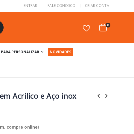
ENTRAR
FALE CONOSCO
CRIAR CONTA
itens
0
Cart
squisa
PARA PERSONALIZAR
NOVIDADES
em Acrílico e Aço inox
cm
, compre online!