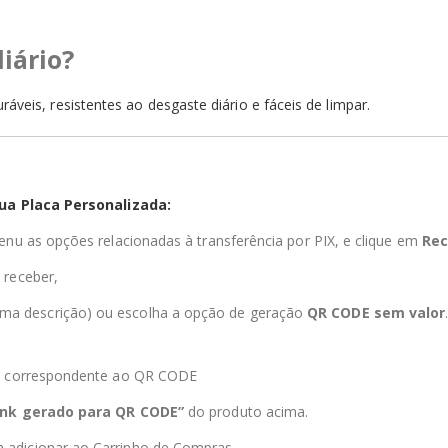
diário?
ráveis, resistentes ao desgaste diário e fáceis de limpar.
ua Placa Personalizada:
enu as opções relacionadas à transferência por PIX, e clique em
Rec
 receber,
ma descrição) ou escolha a opção de geração
QR CODE sem valor
nk correspondente ao QR CODE
link gerado para QR CODE”
do produto acima.
m adicionar ao Carrinho de Compras.