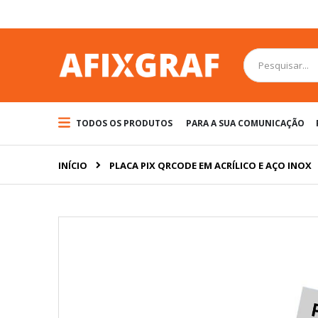
Pular
para
o
conteúdo
Pesquisa
TODOS OS PRODUTOS
PARA A SUA COMUNICAÇÃO
INÍCIO
PLACA PIX QRCODE EM ACRÍLICO E AÇO INOX
Pular
para
o
final
da
Galeria
de
imagens