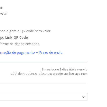
cm
esivo
anco e gere o QR code sem valor
ampo
Link QR Code
nforme os dados enviados
firmação de pagamento + Prazo de envio
Em estoque
3 dias úteis + envio
Cód. do Produto
placa-pix-qrcode-acrilico-aço-inox
RCode em Acrílico e Aço inox