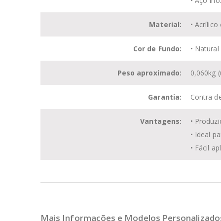
• Aço In
Material:
• Acrílico
Cor de Fundo:
•
Natural
Peso aproximado:
0,060kg (
Garantia:
Contra de
Vantagens:
•
Produzi
•
Ideal p
•
Fácil ap
Mais Informações e Modelos Personalizado