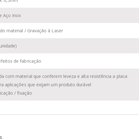
ox: 0,5mm
 e Aço Inox
 do material / Gravação à Laser
unidade)
feitos de fabricação
da com material que conferem leveza e alta resistência a placa
ara aplicações que exijam um produto durável
licação / fixação
s