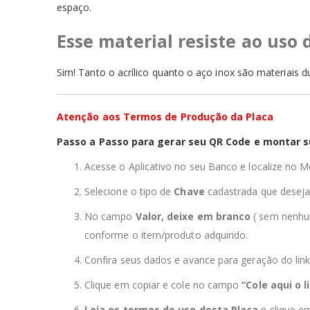
espaço.
Esse material resiste ao uso 
Sim! Tanto o acrílico quanto o aço inox são materiais du
Atenção aos Termos de Produção da Placa
Passo a Passo para gerar seu QR Code e montar s
Acesse o Aplicativo no seu Banco e localize no M
Selecione o tipo de
Chave
cadastrada que deseja
No campo
Valor, deixe em branco
( sem nenhu
conforme o item/produto adquirido.
Confira seus dados e avance para geração do li
Clique em copiar e cole no campo
“Cole aqui o 
Leia os termos de uso desta Placa
e clique e