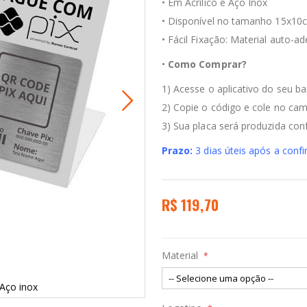
•
Em Acrílico e Aço Inox
•
Disponível no tamanho 15x10
•
Fácil Fixação: Material auto-ad
•
Como Comprar?
1) Acesse o aplicativo do seu b
2) Copie o código e cole no c
3) Sua placa será produzida co
Prazo:
3 dias úteis após a con
R$ 119,70
Material
 Aço inox
Placa Pix Q