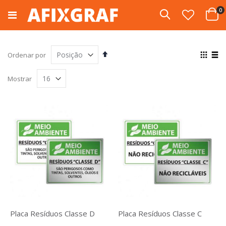
Pular
i
0
para
Pesquisa
Cart
o
conteúdo
Definir
Ver
Ordenar por
Direção
com
Grade
List
Decrescente
Mostrar
Placa Resíduos Classe D
Placa Resíduos Classe C