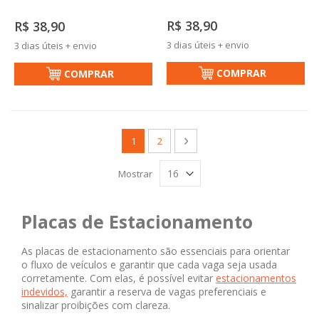
R$ 38,90
R$ 38,90
3 dias úteis + envio
3 dias úteis + envio
COMPRAR
COMPRAR
Página
Você esta lendo a pagina
Página
Página
Próximo
1
2
Mostrar
Placas de Estacionamento
As placas de estacionamento são essenciais para orientar
o fluxo de veículos e garantir que cada vaga seja usada
corretamente. Com elas, é possível evitar
estacionamentos
indevidos,
garantir a reserva de vagas preferenciais e
sinalizar proibições com clareza.