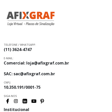
Newsletter:
TELEFONE / WHATSAPP:
(11) 3624-4747
E-MAIL:
Comercial:
loja@afixgraf.com.br
SAC:
sac@afixgraf.com.br
CNPJ:
10.350.191/0001-75
SIGA-NOS
Institucional