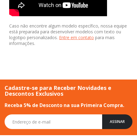
Caso não encontre algum modelo específico, nossa equipe
está preparada para desenvolver modelos com texto ou
logotipo personalizados.
Entre em contato
para mais
informações.
Cadastre-se para Receber Novidades e
Descontos Exclusivos
Receba 5% de Desconto na sua Primeira Compra.
Inscreva-
ASSINAR
se
na
nossa