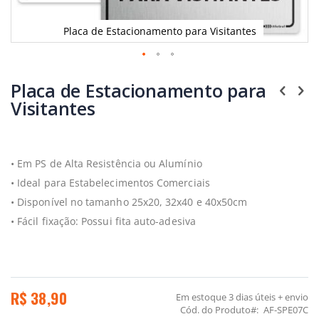
Placa de Estacionamento para Visitantes
Saltar
para
Placa de Estacionamento para
o
Visitantes
início
da
Galeria
de
imagens
• Em PS de Alta Resistência ou Alumínio
• Ideal para Estabelecimentos Comerciais
• Disponível no tamanho 25x20, 32x40 e 40x50cm
• Fácil fixação: Possui fita auto-adesiva
R$ 38,90
Em estoque
3 dias úteis + envio
Cód. do Produto
AF-SPE07C