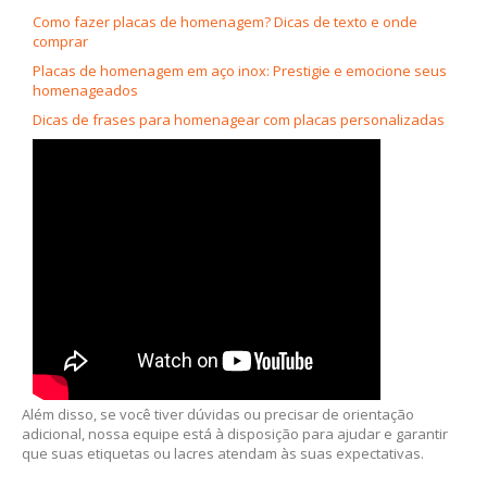
Como fazer placas de homenagem? Dicas de texto e onde
comprar
Placas de homenagem em aço inox: Prestigie e emocione seus
homenageados
Dicas de frases para homenagear com placas personalizadas
Além disso, se você tiver dúvidas ou precisar de orientação
adicional, nossa equipe está à disposição para ajudar e garantir
que suas etiquetas ou lacres atendam às suas expectativas.