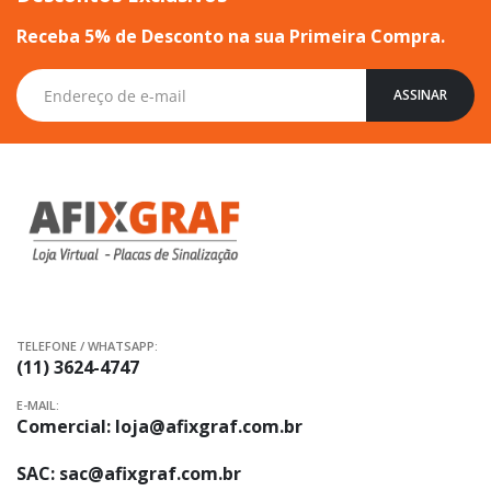
Receba 5% de Desconto na sua Primeira Compra.
Inscreva-
ASSINAR
se
na
nossa
Newsletter:
TELEFONE / WHATSAPP:
(11) 3624-4747
E-MAIL:
Comercial:
loja@afixgraf.com.br
SAC:
sac@afixgraf.com.br