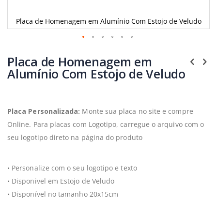
Placa de Homenagem em Alumínio Com Estojo de Veludo
Saltar
para
Placa de Homenagem em
o
Alumínio Com Estojo de Veludo
início
da
Galeria
de
imagens
Placa Personalizada:
Monte sua placa no site e compre
Online. Para placas com Logotipo, carregue o arquivo com o
seu logotipo direto na página do produto
• Personalize com o seu logotipo e texto
• Disponivel em Estojo de Veludo
• Disponível no tamanho 20x15cm