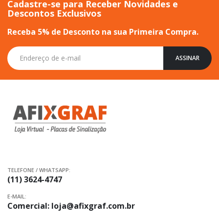
Cadastre-se para Receber Novidades e
Descontos Exclusivos
Receba 5% de Desconto na sua Primeira Compra.
Inscreva-
ASSINAR
se
na
nossa
Newsletter:
TELEFONE / WHATSAPP:
(11) 3624-4747
E-MAIL:
Comercial:
loja@afixgraf.com.br