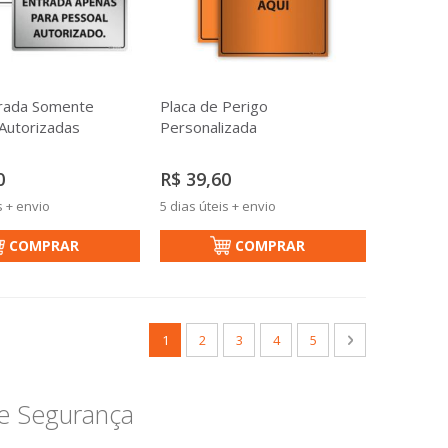
trada Somente
Placa de Perigo
Autorizadas
Personalizada
0
R$ 39,60
s + envio
5 dias úteis + envio
COMPRAR
COMPRAR
Página
Você esta lendo a pagina
Página
Página
Página
Página
Página
Próximo
1
2
3
4
5
de Segurança