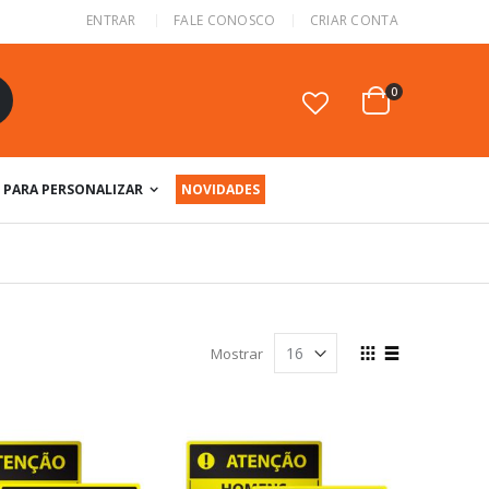
ENTRAR
FALE CONOSCO
CRIAR CONTA
itens
0
Cart
squisa
PARA PERSONALIZAR
NOVIDADES
Ver
Mostrar
como
Grade
Lista