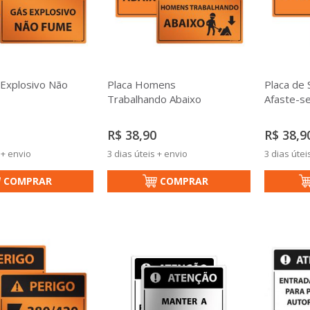
 Explosivo Não
Placa Homens
Placa de 
Trabalhando Abaixo
Afaste-s
R$ 38,90
R$ 38,9
 + envio
3 dias úteis + envio
3 dias útei
COMPRAR
COMPRAR