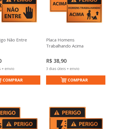
igo Não Entre
Placa Homens
Trabalhando Acima
0
R$ 38,90
s + envio
3 dias úteis + envio
COMPRAR
COMPRAR