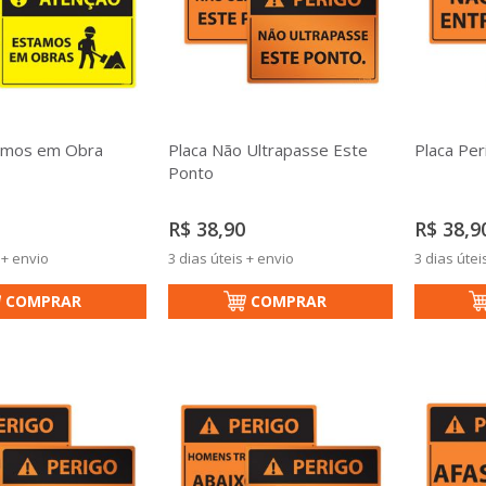
tamos em Obra
Placa Não Ultrapasse Este
Placa Per
Ponto
R$ 38,90
R$ 38,9
 + envio
3 dias úteis + envio
3 dias útei
COMPRAR
COMPRAR