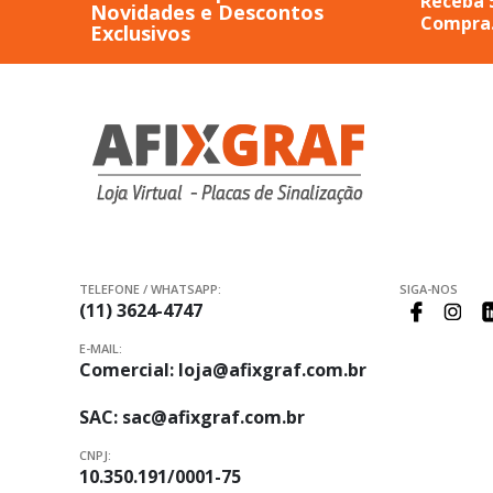
Receba 
Novidades e Descontos
Compra
Exclusivos
TELEFONE / WHATSAPP:
SIGA-NOS
(11) 3624-4747
E-MAIL:
Comercial:
loja@afixgraf.com.br
SAC:
sac@afixgraf.com.br
CNPJ:
10.350.191/0001-75