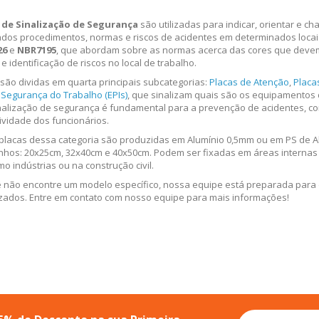
 de Sinalização de Segurança
são utilizadas para indicar, orientar e 
dos procedimentos, normas e riscos de acidentes em determinados locai
26
e
NBR7195
, que abordam sobre as normas acerca das cores que devem
e identificação de riscos no local de trabalho.
 são dividas em quarta principais subcategorias:
Placas de Atenção
,
Placa
 Segurança do Trabalho (EPIs)
, que sinalizam quais são os equipamentos
sinalização de segurança é fundamental para a prevenção de acidentes, c
ividade dos funcionários.
placas dessa categoria são produzidas em Alumínio 0,5mm ou em PS de A
nhos: 20x25cm, 32x40cm e 40x50cm. Podem ser fixadas em áreas internas 
mo indústrias ou na construção civil.
 não encontre um modelo específico, nossa equipe está preparada para
izados.
Entre em contato com nosso equipe para mais informações!
Inscreva-