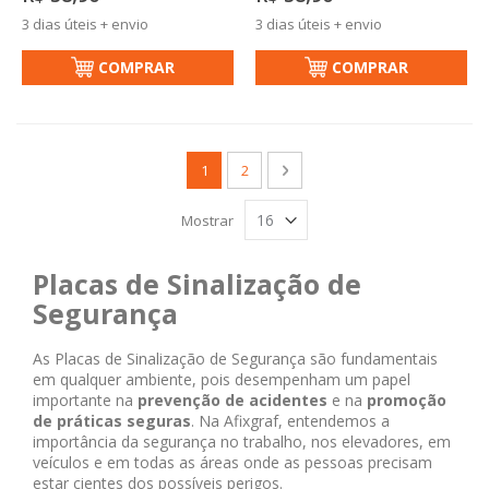
3 dias úteis + envio
3 dias úteis + envio
COMPRAR
COMPRAR
Página
Você esta lendo a pagina
Página
Página
Próximo
1
2
Mostrar
Placas de Sinalização de
Segurança
As Placas de Sinalização de Segurança são fundamentais
em qualquer ambiente, pois desempenham um papel
importante na
prevenção de acidentes
e na
promoção
de práticas seguras
. Na Afixgraf, entendemos a
importância da segurança no trabalho, nos elevadores, em
veículos e em todas as áreas onde as pessoas precisam
estar cientes dos possíveis perigos.