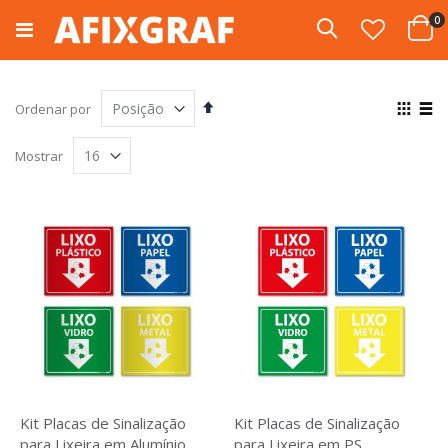
Pular
i
0
para
Pesquisa
Cart
o
conteúdo
Definir
Ver
Ordenar por
Direção
com
Grade
List
Decrescente
Mostrar
Kit Placas de Sinalização
Kit Placas de Sinalização
para Lixeira em Alumínio
para Lixeira em PS