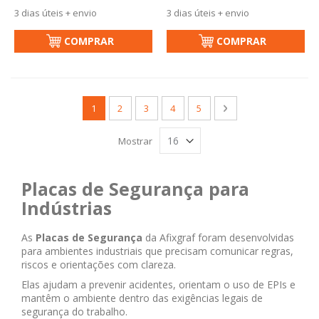
3 dias úteis + envio
3 dias úteis + envio
COMPRAR
COMPRAR
Página
Você esta lendo a pagina
Página
Página
Página
Página
Página
Próximo
1
2
3
4
5
Mostrar
Placas de Segurança para
Indústrias
As
Placas de Segurança
da Afixgraf foram desenvolvidas
para ambientes industriais que precisam comunicar regras,
riscos e orientações com clareza.
Elas ajudam a prevenir acidentes, orientam o uso de EPIs e
mantêm o ambiente dentro das exigências legais de
segurança do trabalho.