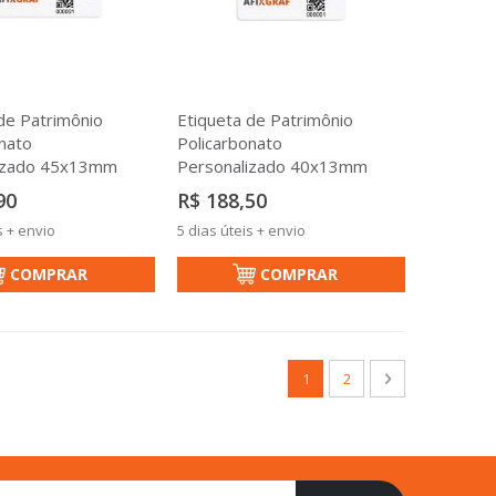
de Patrimônio
Etiqueta de Patrimônio
nato
Policarbonato
izado 45x13mm
Personalizado 40x13mm
90
R$ 188,50
s + envio
5 dias úteis + envio
COMPRAR
COMPRAR
Página
Você esta lendo a pagina
Página
Página
Próximo
1
2