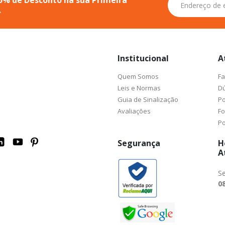
5% de Desconto na sua Primeira
se
.
na
nossa
Newsletter:
Institucional
A
Quem Somos
Fa
Leis e Normas
Dú
Guia de Sinalização
Po
Avaliações
F
Po
Segurança
H
A
Se
08