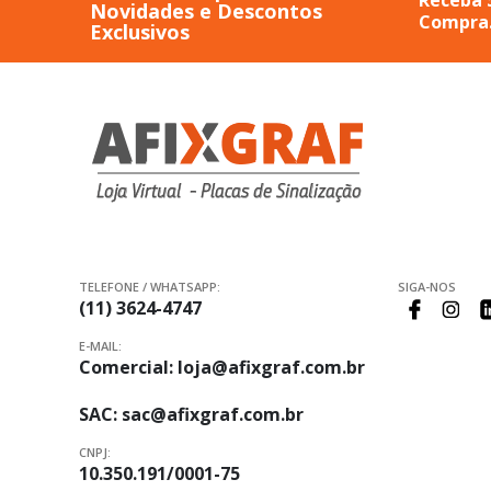
Receba 
Novidades e Descontos
Compra
Exclusivos
TELEFONE / WHATSAPP:
SIGA-NOS
(11) 3624-4747
E-MAIL:
Comercial:
loja@afixgraf.com.br
SAC:
sac@afixgraf.com.br
CNPJ:
10.350.191/0001-75