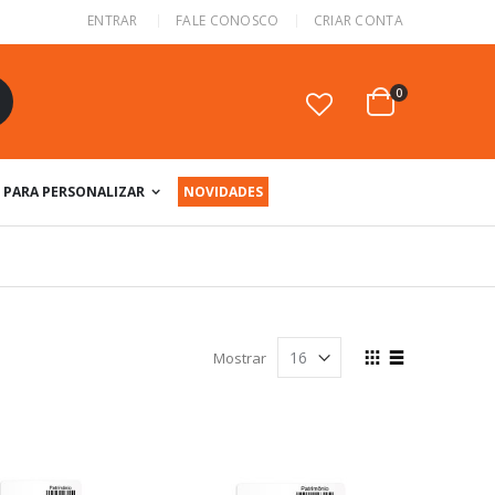
ENTRAR
FALE CONOSCO
CRIAR CONTA
itens
0
Cart
squisa
PARA PERSONALIZAR
NOVIDADES
Ver
Mostrar
como
Grade
Lista