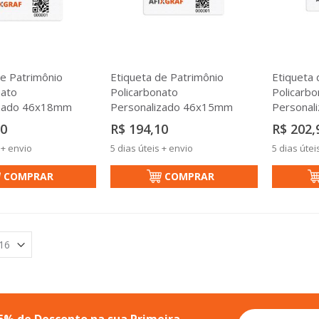
de Patrimônio
Etiqueta de Patrimônio
Etiqueta 
nato
Policarbonato
Policarbo
izado 46x18mm
Personalizado 46x15mm
Personal
20
R$ 194,10
R$ 202,
 + envio
5 dias úteis + envio
5 dias útei
COMPRAR
COMPRAR
Inscreva-