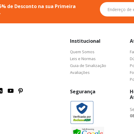
Inscreva-
5% de Desconto na sua Primeira
se
.
na
nossa
Newsletter:
Institucional
A
Quem Somos
Fa
Leis e Normas
Dú
Guia de Sinalização
Po
Avaliações
F
Po
Segurança
H
A
Se
08