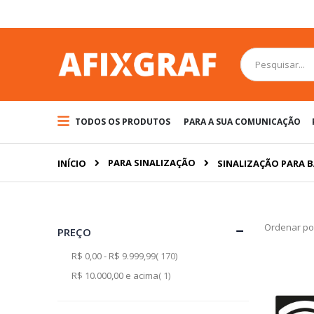
Pular
para
o
conteúdo
Pesquisa
TODOS OS PRODUTOS
PARA A SUA COMUNICAÇÃO
PARA SINALIZAÇÃO
INÍCIO
SINALIZAÇÃO PARA 
Ordenar po
PREÇO
artigo
R$ 0,00
-
R$ 9.999,99
170
artigo
R$ 10.000,00
e acima
1