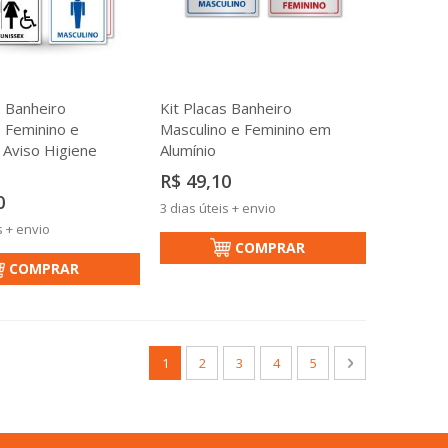
s Banheiro
Kit Placas Banheiro
 Feminino e
Masculino e Feminino em
 Aviso Higiene
Alumínio
R$ 49,10
0
3 dias úteis + envio
s + envio
COMPRAR
COMPRAR
Página
Você esta lendo a pagina
Página
Página
Página
Página
Página
Próximo
1
2
3
4
5