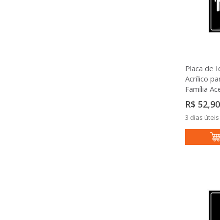
Placa de I
Acrílico p
Família Ac
R$ 52,90
3 dias úteis