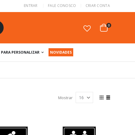
ENTRAR
FALE CONOSCO
CRIAR CONTA
itens
0
Cart
squisa
PARA PERSONALIZAR
NOVIDADES
Ver
Mostrar
como
Grade
Lista