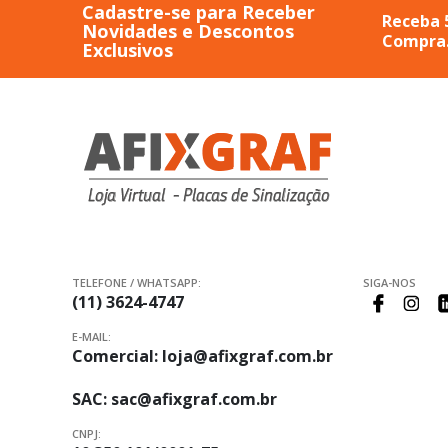
Cadastre-se para Receber
Receba 
Novidades e Descontos
Compra
Exclusivos
TELEFONE / WHATSAPP:
SIGA-NOS
(11) 3624-4747
E-MAIL:
Comercial:
loja@afixgraf.com.br
SAC:
sac@afixgraf.com.br
CNPJ: