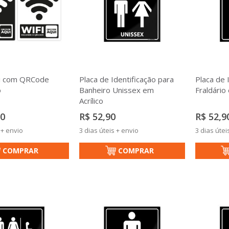
Fi com QRCode
Placa de Identificação para
Placa de 
o
Banheiro Unissex em
Fraldário 
Acrílico
70
R$ 52,90
R$ 52,9
 + envio
3 dias úteis + envio
3 dias útei
COMPRAR
COMPRAR