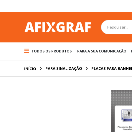
Pular
para
o
conteúdo
Pesquisa
TODOS OS PRODUTOS
PARA A SUA COMUNICAÇÃO
PARA SINALIZAÇÃO
PLACAS PARA BANHE
INÍCIO