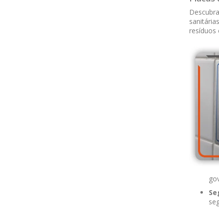
Descubra 
sanitária
resíduos 
go
Se
seg