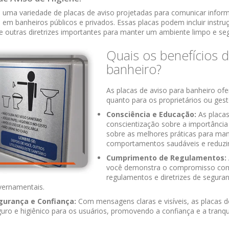
uma variedade de placas de aviso projetadas para comunicar informa
s em banheiros públicos e privados. Essas placas podem incluir ins
e outras diretrizes importantes para manter um ambiente limpo e se
Quais os benefícios d
banheiro?
As placas de aviso para banheiro ofe
quanto para os proprietários ou gesto
Consciência e Educação:
As placa
conscientização sobre a importância
sobre as melhores práticas para man
comportamentos saudáveis ​​e reduzi
Cumprimento de Regulamentos:
você demonstra o compromisso com 
regulamentos e diretrizes de seguran
vernamentais.
gurança e Confiança:
Com mensagens claras e visíveis, as placas 
uro e higiênico para os usuários, promovendo a confiança e a tranqu