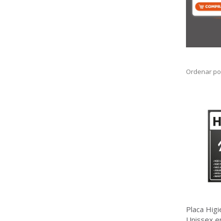
Ordenar po
Placa Hig
Unissex em