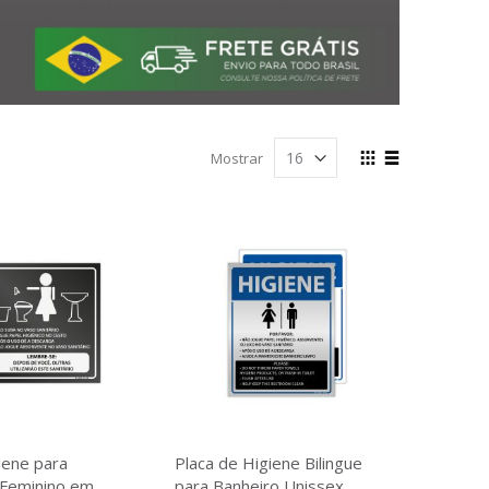
Ver
Mostrar
como
Grade
Lista
iene para
Placa de Higiene Bilingue
 Feminino em
para Banheiro Unissex