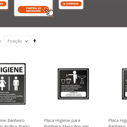
Definir
r
Direção
Decrescente
iene Banheiro
Placa Higiene para
Placa Hig
 Acrílico Preto
Banheiro Masculino em
Banheiro