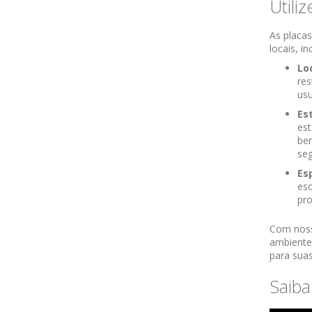
Utili
As placa
locais, in
Lo
res
usu
Es
es
bem
seg
Es
esc
pro
Com noss
ambientes
para suas
Saiba