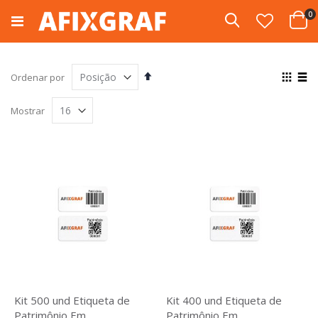
Pular
i
0
para
Pesquisa
Cart
o
conteúdo
Definir
Ver
Ordenar por
Direção
com
Grade
List
Decrescente
Mostrar
Kit 500 und Etiqueta de
Kit 400 und Etiqueta de
Patrimônio Em
Patrimônio Em