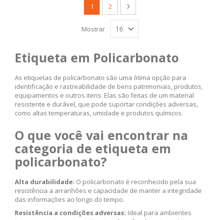
Página
Você esta lendo a pagina
Página
Página
Próximo
1
2
Mostrar
Etiqueta em Policarbonato
As etiquetas de policarbonato são uma ótima opção para
identificação e rastreabilidade de bens patrimoniais, produtos,
equipamentos e outros itens. Elas são feitas de um material
resistente e durável, que pode suportar condições adversas,
como altas temperaturas, umidade e produtos químicos.
O que você vai encontrar na
categoria de etiqueta em
policarbonato?
Alta durabilidade:
O policarbonato é reconhecido pela sua
resistência a arranhões e capacidade de manter a integridade
das informações ao longo do tempo.
Resistência a condições adversas:
Ideal para ambientes