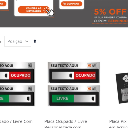
Definir
r
Direção
Decrescente
pado / Livre Com
Placa Ocupado / Livre
Placa Pix
Personalizada com
em Acrílic