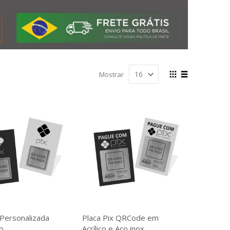
Ver
Mostrar
como
Grade
Lista
 Personalizada
Placa Pix QRCode em
o
Acrílico e Aço inox