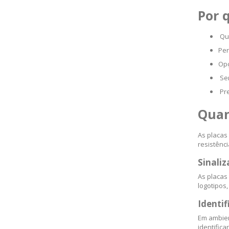
Por 
Qu
Per
Opç
Se
Pr
Quan
As placas
resistênc
Sinali
As placas
logotipos
Identi
Em ambien
identific