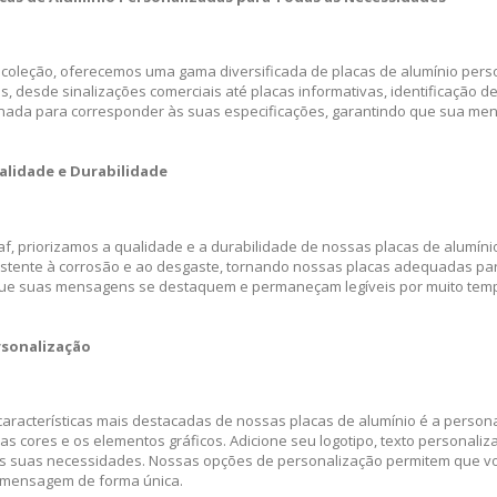
coleção, oferecemos uma gama diversificada de placas de alumínio pers
es, desde sinalizações comerciais até placas informativas, identificação
nada para corresponder às suas especificações, garantindo que sua me
alidade e Durabilidade
af, priorizamos a qualidade e a durabilidade de nossas placas de alumíni
istente à corrosão e ao desgaste, tornando nossas placas adequadas para
ue suas mensagens se destaquem e permaneçam legíveis por muito tem
rsonalização
aracterísticas mais destacadas de nossas placas de alumínio é a personal
as cores e os elementos gráficos. Adicione seu logotipo, texto personal
s suas necessidades. Nossas opções de personalização permitem que vo
 mensagem de forma única.