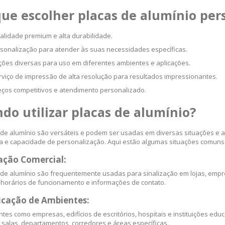
que escolher placas de alumínio per
alidade premium e alta durabilidade.
sonalização para atender às suas necessidades específicas.
ões diversas para uso em diferentes ambientes e aplicações.
rviço de impressão de alta resolução para resultados impressionantes.
eços competitivos e atendimento personalizado.
do utilizar placas de alumínio?
 de alumínio são versáteis e podem ser usadas em diversas situações e am
ia e capacidade de personalização. Aqui estão algumas situações comuns 
zação Comercial:
 de alumínio são frequentemente usadas para sinalização em lojas, empre
, horários de funcionamento e informações de contato.
ficação de Ambientes:
tes como empresas, edifícios de escritórios, hospitais e instituições edu
ar salas, departamentos, corredores e áreas específicas.