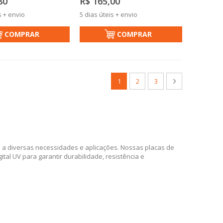
80
R$ 165,00
s + envio
5 dias úteis + envio
COMPRAR
COMPRAR
Página
Você esta lendo a pagina
Página
Página
Página
Próximo
1
2
3
a diversas necessidades e aplicações. Nossas placas de
tal UV para garantir durabilidade, resistência e