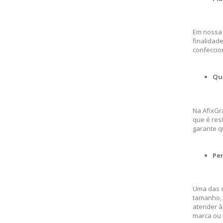
Em nossa 
finalidad
confeccio
Qu
Na AfixGr
que é res
garante q
Pe
Uma das c
tamanho, 
atender à
marca ou