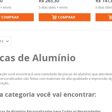
30
R$ 263,30
R$ 141,
 + envio
5 dias úteis + envio
5 dias útei
COMPRAR
COMPRAR
cas de Alumínio
eção você encontrará uma variedade de placas de alumínio que atendem 
ersonalizadas são feitas com materiais de alta qualidade e impressão digi
zação.
a categoria você vai encontrar:
acas de Alumínio Personalizadas para Todas as Necessidades