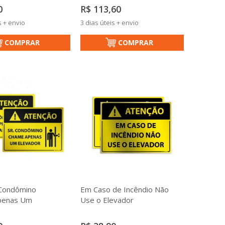
0
R$ 113,60
s + envio
3 dias úteis + envio
COMPRAR
COMPRAR
 Condômino
Em Caso de Incêndio Não
penas Um
Use o Elevador