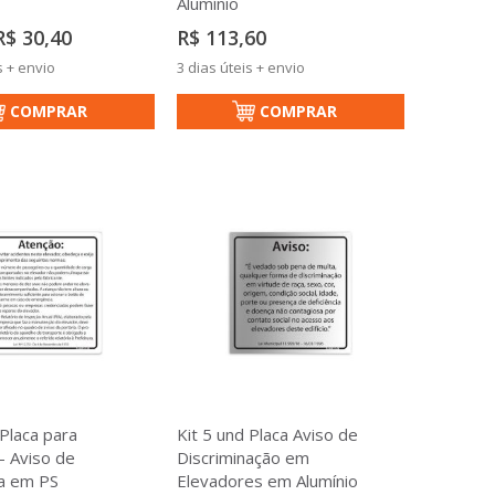
Alumínio
reço
R$ 30,40
R$ 113,60
special
s + envio
3 dias úteis + envio
COMPRAR
COMPRAR
 Placa para
Kit 5 und Placa Aviso de
- Aviso de
Discriminação em
a em PS
Elevadores em Alumínio