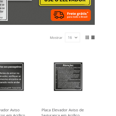
Ver
Mostrar
como
Grade
Lista
vador Aviso
Placa Elevador Aviso de
os em Acrílico
Segurança em Acrílico