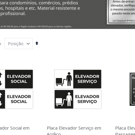
Definir
r
Direção
Decrescente
ador Social em
Placa Elevador Serviço em
Placa Ele
Acrílico
Passageir