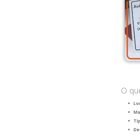
O que
Lo
Mat
Ti
De