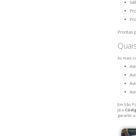
Sil
Pro
Pro
Prontas p
Quais
As mais c
Avi
Avi
Avi
Avi
Em São Pa
Já o
Códi
garantir 