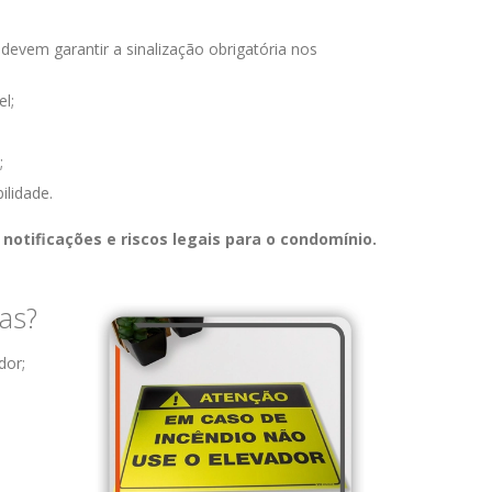
vem garantir a sinalização obrigatória nos
l;
;
ilidade.
r
notificações e riscos legais para o condomínio.
as?
dor;