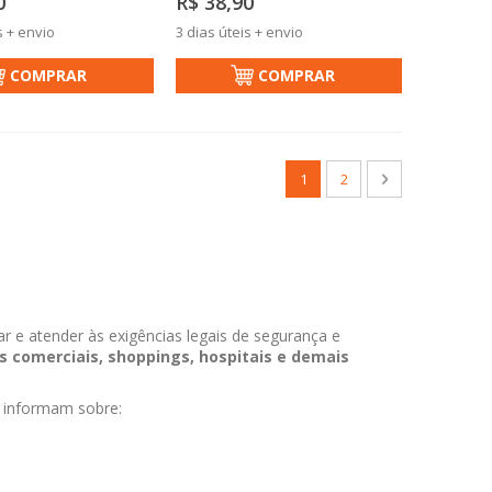
0
R$ 38,90
s + envio
3 dias úteis + envio
COMPRAR
COMPRAR
Página
Você esta lendo a pagina
Página
Página
Próximo
1
2
ar e atender às exigências legais de segurança e
os comerciais, shoppings, hospitais e demais
as informam sobre: