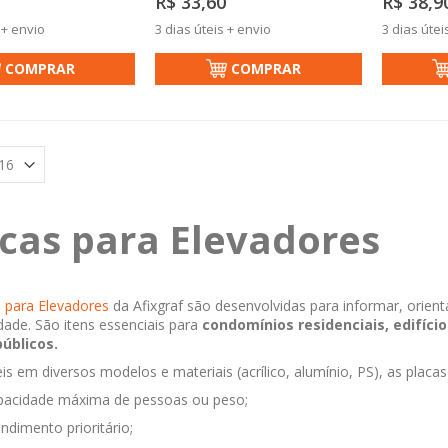
R$ 33,60
R$ 38,9
 + envio
3 dias úteis + envio
3 dias útei
COMPRAR
COMPRAR
cas para Elevadores
 para Elevadores
da Afixgraf são desenvolvidas para informar, orient
idade. São itens essenciais para
condomínios residenciais, edifíci
úblicos.
is em diversos modelos e materiais (acrílico, alumínio, PS), as plac
pacidade máxima de pessoas ou peso;
ndimento prioritário;