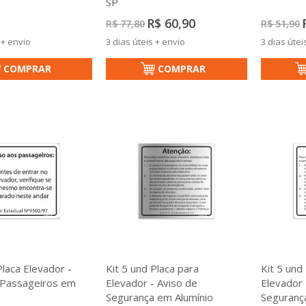
SP
Preço
P
R$ 60,90
R$ 77,80
R$ 51,90
Especial
E
 + envio
3 dias úteis + envio
3 dias útei
COMPRAR
COMPRAR
Placa Elevador -
Kit 5 und Placa para
Kit 5 und
 Passageiros em
Elevador - Aviso de
Elevador 
Segurança em Alumínio
Seguranç