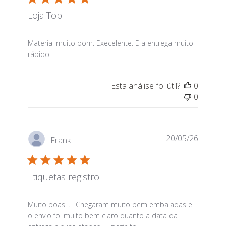
Loja Top
read more about review content Material muito bom.
Material muito bom. Execelente. E a entrega muito
rápido
Esta análise foi útil?
0
0
20/05/26
Frank
Etiquetas registro
read more about review content Muito boas. . . Che
Muito boas. . . Chegaram muito bem embaladas e
o envio foi muito bem claro quanto a data da