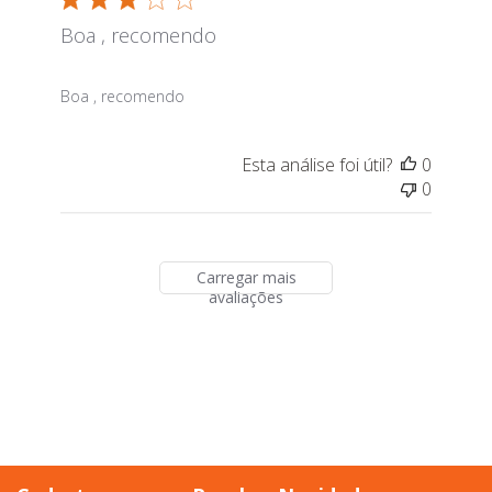
Boa , recomendo
read more about review content
Boa , recomendo
Esta análise foi útil?
0
0
Carregar mais
avaliações