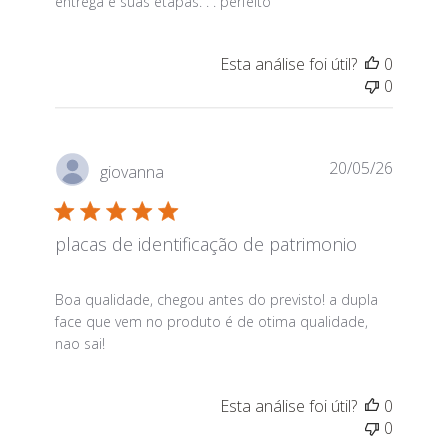
entrega e suas etapas. . . perfeito
Esta análise foi útil?
0
0
20/05/26
giovanna
placas de identificação de patrimonio
read more about review content Boa qualidade, che
Boa qualidade, chegou antes do previsto! a dupla
face que vem no produto é de otima qualidade,
nao sai!
Esta análise foi útil?
0
0