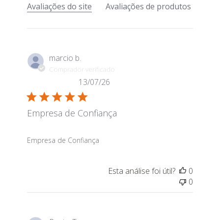
Avaliações do site
Avaliações de produtos
marcio b.
Comprador verificado
13/07/26
Empresa de Confiança
read more about review content
Empresa de Confiança
Esta análise foi útil?
0
0