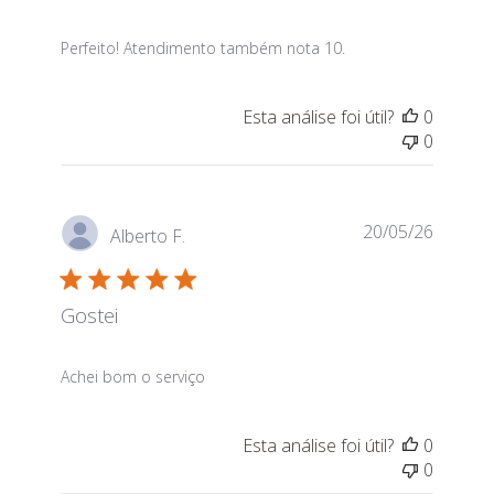
read more about review content Perfeito! Atendim
Perfeito! Atendimento também nota 10.
Esta análise foi útil?
0
0
20/05/26
Alberto F.
Gostei
read more about review content
Achei bom o serviço
Esta análise foi útil?
0
0