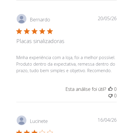
20/05/26
Bernardo
Placas sinalizadoras
read more about review content Minha experiência co
Minha experiência com a loja, foi a melhor possível.
Produto dentro da expectativa, remessa dentro do
prazo, tudo bem simples e objetivo. Recomendo.
Esta análise foi útil?
0
0
16/04/26
Lucinete