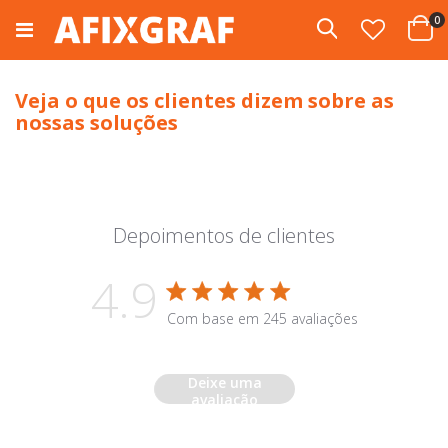
Pular
i
0
para
Pesquisa
Cart
o
conteúdo
Veja o que os clientes dizem sobre as
nossas soluções
Depoimentos de clientes
4.9
Avaliação de 4.9 estrela(s)
Com base em 245 avaliações
4.9 out of 5 stars Com b
Deixe uma
avaliação