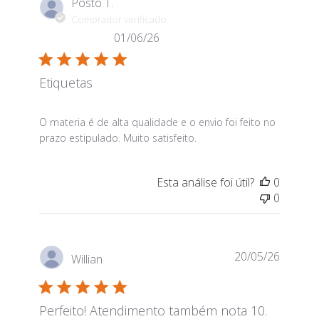
Posto T.
Comprador verificado
01/06/26
Etiquetas
read more about review content O materia é de alta 
O materia é de alta qualidade e o envio foi feito no
prazo estipulado. Muito satisfeito.
Esta análise foi útil?
0
0
20/05/26
Willian
Perfeito! Atendimento também nota 10.