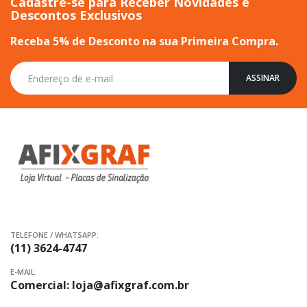
Cadastre-se para Receber Novidades e
Descontos Exclusivos
Receba 5% de Desconto na sua Primeira Compra.
Inscreva-
ASSINAR
se
na
nossa
Newsletter:
TELEFONE / WHATSAPP:
(11) 3624-4747
E-MAIL:
Comercial:
loja@afixgraf.com.br