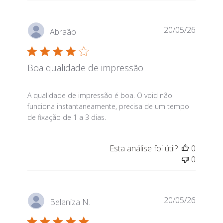
20/05/26
Abraão
Boa qualidade de impressão
read more about review content A qualidade de impr
A qualidade de impressão é boa. O void não
funciona instantaneamente, precisa de um tempo
de fixação de 1 a 3 dias.
Esta análise foi útil?
0
0
20/05/26
Belaniza N.