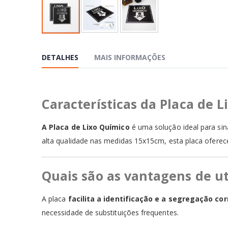
Saltar
para
o
DETALHES
MAIS INFORMAÇÕES
início
da
Galeria
de
Características da Placa de 
imagens
A Placa de Lixo Químico
é uma solução ideal para sin
alta qualidade nas medidas 15x15cm, esta placa oferece 
Quais são as vantagens de ut
A placa
facilita a identificação e a segregação co
necessidade de substituições frequentes.