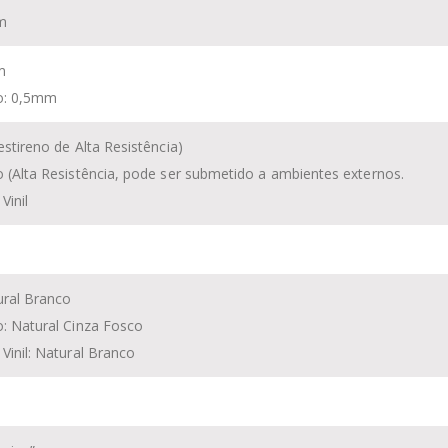
m
m
io: 0,5mm
estireno
de Alta Resistência)
o (Alta Resistência, pode ser submetido a ambientes externos.
 Vinil
ural Branco
o: Natural Cinza Fosco
 Vinil: Natural Branco