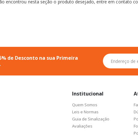
não encontrou nesta seção o produto desejado, entre em contato 
Inscreva-
5% de Desconto na sua Primeira
se
.
na
nossa
Newsletter:
Institucional
A
Quem Somos
Fa
Leis e Normas
Dú
Guia de Sinalização
Po
Avaliações
F
Po