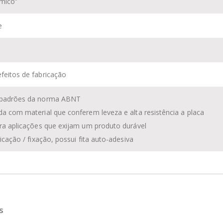
ímico
”
e
feitos de fabricação
 padrões da norma ABNT
da com material que conferem leveza e alta resistência a placa
ara aplicações que exijam um produto durável
plicação / fixação, possui fita auto-adesiva
s