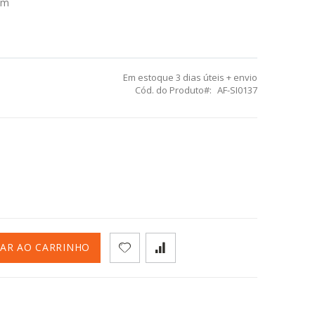
5cm
Em estoque
3 dias úteis + envio
Cód. do Produto
AF-SI0137
NAR AO CARRINHO
aca de Lixo Químico