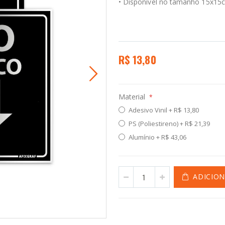
• Disponível no tamanho 15x1
R$ 13,80
Material
Adesivo Vinil
+
R$ 13,80
PS (Poliestireno)
+
R$ 21,39
Alumínio
+
R$ 43,06
ADICIO
Pl