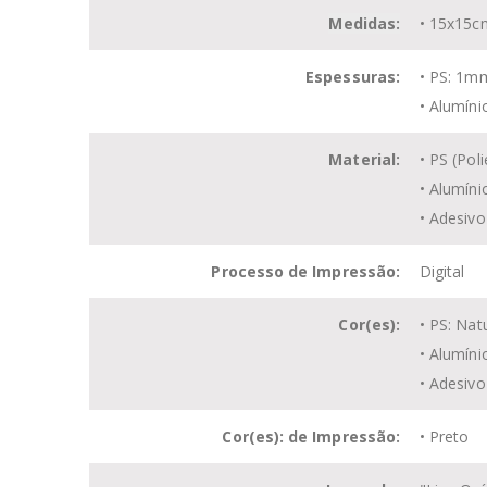
Medidas:
• 15x15c
Espessuras:
• PS: 1m
• Alumín
Material:
• PS (
Poli
• Alumíni
• Adesivo
Processo de Impressão:
Digital
Cor(es):
• PS: Nat
• Alumíni
• Adesivo
Cor(es): de Impressão:
• Preto