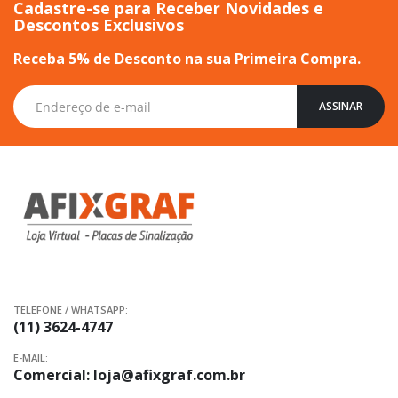
Cadastre-se para Receber Novidades e
Descontos Exclusivos
Receba 5% de Desconto na sua Primeira Compra.
Inscreva-
ASSINAR
se
na
nossa
Newsletter:
TELEFONE / WHATSAPP:
(11) 3624-4747
E-MAIL:
Comercial:
loja@afixgraf.com.br