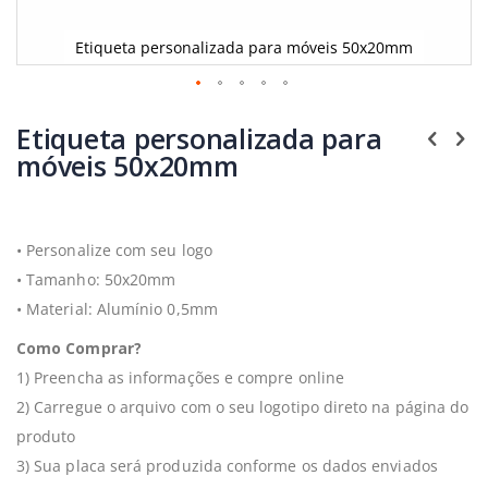
Etiqueta personalizada para móveis 50x20mm
Saltar
para
Etiqueta personalizada para
o
móveis 50x20mm
início
da
Galeria
de
imagens
•
Personalize com seu logo
•
Tamanho:
50x20mm
•
Material: Alumínio 0,5mm
Como Comprar?
1) Preencha as informações e compre online
2) Carregue o arquivo com o seu logotipo direto na página do
produto
3) Sua placa será produzida conforme os dados enviados