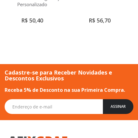
Personalizado
R$ 50,40
R$ 56,70
Cadastre-se para Receber Novidades e
Descontos Exclusivos
Receba 5% de Desconto na sua Primeira Compra.
Inscreva-
ASSINAR
se
na
nossa
Newsletter: