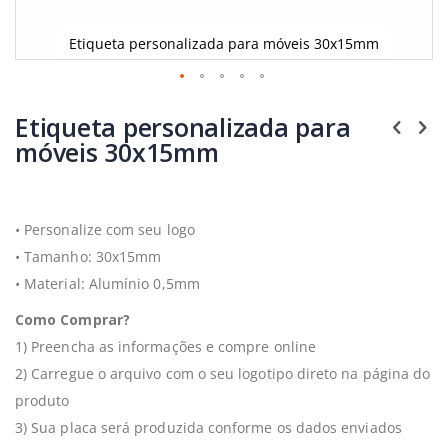
Etiqueta personalizada para móveis 30x15mm
Saltar
para
Etiqueta personalizada para
o
móveis 30x15mm
início
da
Galeria
de
imagens
•
Personalize com seu logo
•
Tamanho:
30x15mm
•
Material: Alumínio 0,5mm
Como Comprar?
1) Preencha as informações e compre online
2) Carregue o arquivo com o seu logotipo direto na página do
produto
3) Sua placa será produzida conforme os dados enviados