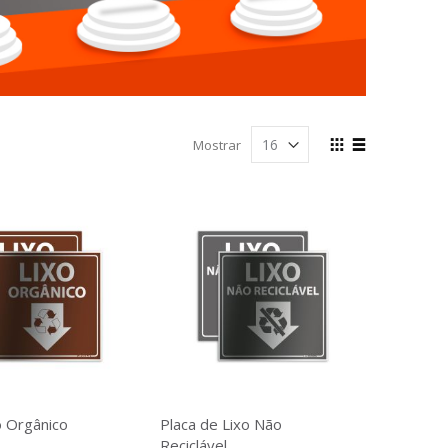
Ver
Mostrar
como
Grade
Lista
o Orgânico
Placa de Lixo Não
Reciclável