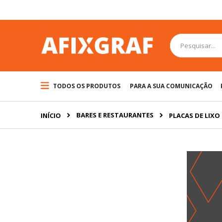
Pular
para
o
conteúdo
Pesquisa
TODOS OS PRODUTOS
PARA A SUA COMUNICAÇÃO
BARES E RESTAURANTES
INÍCIO
PLACAS DE LIXO