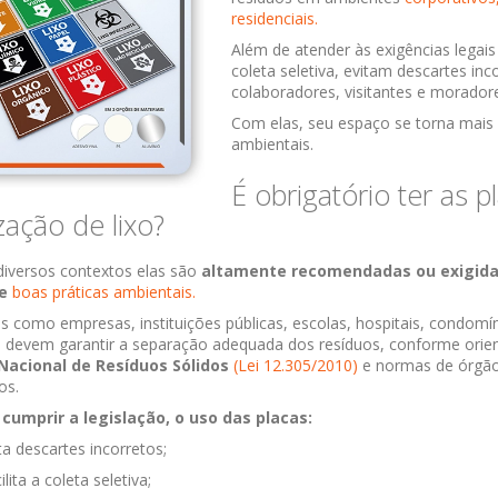
residenciais.
Além de atender às exigências legais 
coleta seletiva, evitam descartes in
colaboradores, visitantes e morador
Com elas, seu espaço se torna mais 
ambientais.
É obrigatório ter as p
ização de lixo?
diversos contextos elas são
altamente recomendadas ou exigida
 e
boas práticas ambientais.
 como empresas, instituições públicas, escolas, hospitais, condomí
as devem garantir a separação adequada dos resíduos, conforme orie
 Nacional de Resíduos Sólidos
(Lei 12.305/2010)
e normas de órgão
os.
cumprir a legislação, o uso das placas:
ta descartes incorretos;
ilita a coleta seletiva;