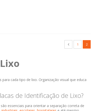
Página
Página
Anterior
Página
Você esta lendo
1
2
 Lixo
s para cada tipo de lixo. Organização visual que educa
acas de Identificação de Lixo?
o
são essenciais para orientar a separação correta de
,
industriais,
escolares,
hospitalares
e até mesmo