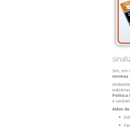
sinal
Sim, em 
normas
Ambientes
indústri
Política
e sanitári
Além de 
Evi
Fac