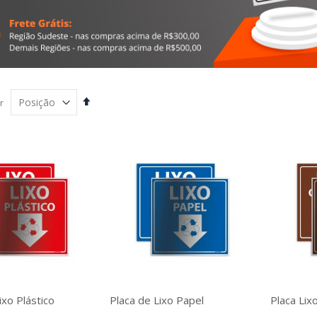
Definir
r
Direção
Decrescente
ixo Plástico
Placa de Lixo Papel
Placa Lix