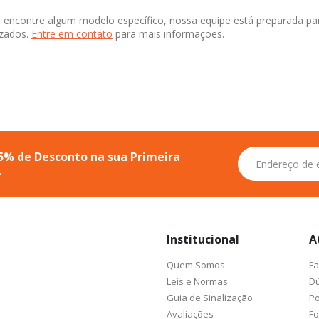
 encontre algum modelo específico, nossa equipe está preparada pa
izados.
Entre em contato
para mais informações.
Inscreva-
5% de Desconto na sua Primeira
se
.
na
nossa
Newsletter:
Institucional
A
Quem Somos
Fa
Leis e Normas
Dú
Guia de Sinalização
Po
Avaliações
F