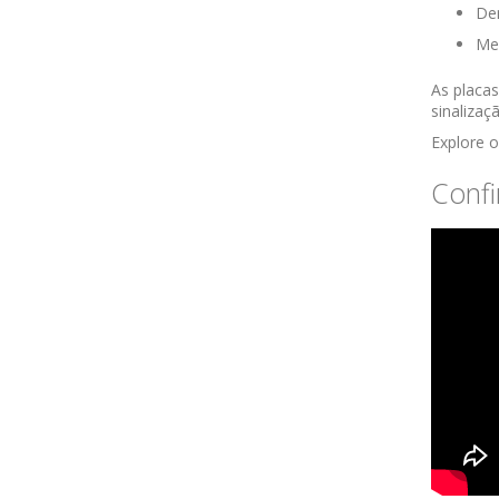
De
Mel
As placas
sinalizaç
Explore o
Confi