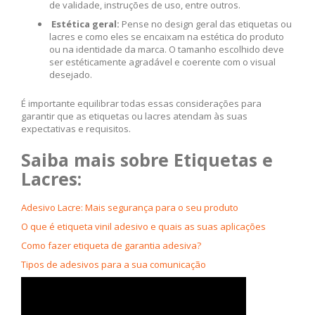
de validade, instruções de uso, entre outros.
Estética geral:
Pense no design geral das etiquetas ou
lacres e como eles se encaixam na estética do produto
ou na identidade da marca. O tamanho escolhido deve
ser estéticamente agradável e coerente com o visual
desejado.
É importante equilibrar todas essas considerações para
garantir que as etiquetas ou lacres atendam às suas
expectativas e requisitos.
Saiba mais sobre Etiquetas e
Lacres:
Adesivo Lacre: Mais segurança para o seu produto
O que é etiqueta vinil adesivo e quais as suas aplicações
Como fazer etiqueta de garantia adesiva?
Tipos de adesivos para a sua comunicação