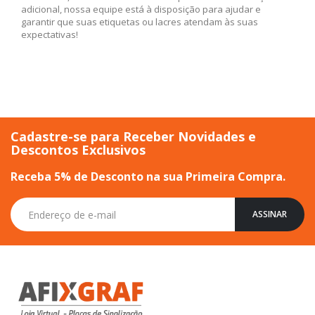
adicional, nossa equipe está à disposição para ajudar e
garantir que suas etiquetas ou lacres atendam às suas
expectativas!
Cadastre-se para Receber Novidades e
Descontos Exclusivos
Receba 5% de Desconto na sua Primeira Compra.
Inscreva-
ASSINAR
se
na
nossa
Newsletter: