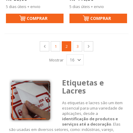
5 dias úteis + envio
5 dias úteis + envio
COMPRAR
COMPRAR
Página
Página
Anterior
Página
Você esta lendo a pagina
Página
Página
Próximo
1
2
3
Mostrar
Etiquetas e
Lacres
As etiquetas e lacres são um item
essencial para uma variedade de
aplicações, desde a
identificação de produtos e
serviços
até a decoração
. Elas
são usadas em diversos setores, como: indústrias, varejo,