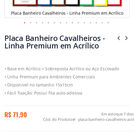
Placa Banheiro Cavalheiros - Linha Premium em Acrílico
Saltar
para
Placa Banheiro Cavalheiros -
o
Linha Premium em Acrílico
início
da
Galeria
de
imagens
• Base em Acrílico + Sobreposta Acrílico ou Aço Escovado
• Linha Premium para Ambientes Comerciais
• Disponível no tamanho 15x15cm
• Fácil fixação: Possui fita auto-adesiva
R$ 71,90
Em estoque
7 dias
Cód. do Produto
placa-banheiro-cavalheiros-acr