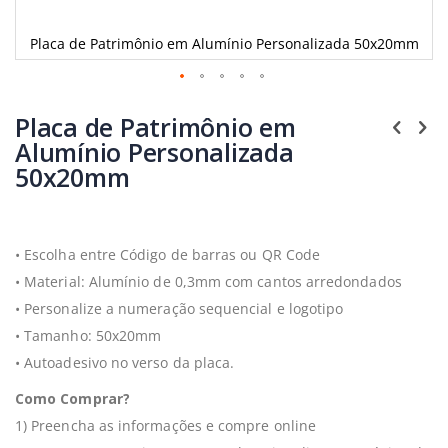
Placa de Patrimônio em Alumínio Personalizada 50x20mm
Saltar
para
Placa de Patrimônio em
o
Alumínio Personalizada
início
50x20mm
da
Galeria
de
imagens
•
Escolha entre Código de barras ou QR Code
•
Material: Alumínio de 0,3mm com cantos arredondados
•
Personalize a numeração sequencial e logotipo
•
Tamanho: 50x20mm
• Autoadesivo no verso da placa.
Como Comprar?
1) Preencha as informações e compre online