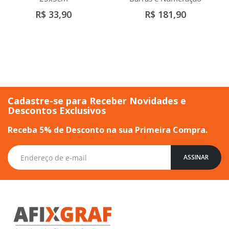
R$ 33,90
R$ 181,90
Cadastre-se para Receber Novidades e
Descontos Exclusivos
Receba 5% de Desconto na sua Primeira Compra.
Inscreva-
ASSINAR
se
na
nossa
Newsletter: