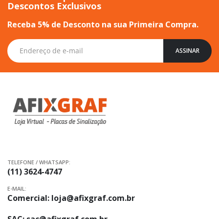
Descontos Exclusivos
Receba 5% de Desconto na sua Primeira Compra.
Inscreva-
ASSINAR
se
na
nossa
Newsletter:
TELEFONE / WHATSAPP:
(11) 3624-4747
E-MAIL:
Comercial:
loja@afixgraf.com.br