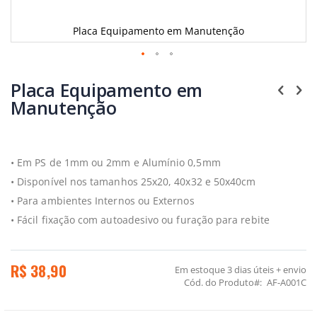
Placa Equipamento em Manutenção
Saltar
para
Placa Equipamento em
o
Manutenção
início
da
Galeria
de
imagens
• Em PS de 1mm ou 2mm e Alumínio 0,5mm
• Disponível nos tamanhos 25x20, 40x32 e 50x40cm
• Para ambientes Internos ou Externos
• Fácil fixação com autoadesivo ou furação para rebite
R$ 38,90
Em estoque
3 dias úteis + envio
Cód. do Produto
AF-A001C