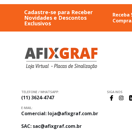
Cadastre-se para Receber
Receba 
Novidades e Descontos
Compra
Exclusivos
TELEFONE / WHATSAPP:
SIGA-NOS
(11) 3624-4747
E-MAIL:
Comercial:
loja@afixgraf.com.br
SAC:
sac@afixgraf.com.br