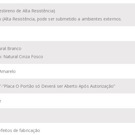
estireno
de Alta Resistência)
o (Alta Resistência, pode ser submetido a ambientes externos.
ural Branco
o: Natural Cinza Fosco
 Amarelo
”-
“
Placa O Portão só Deverá ser Aberto Após Autorização
”
e
feitos de fabricação