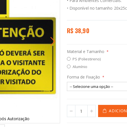
• Para Ambientes Comerciais.
• Disponível no tamanho
20x25c
R$ 38,90
Material e Tamanho
PS (Poliestireno)
Alumínio
Forma de Fixação
ADICIO
pós Autorização
Placa O Portão só 