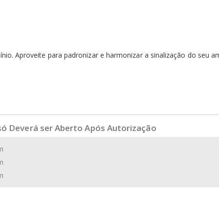
io. Aproveite para padronizar e harmonizar a sinalização do seu a
 só Deverá ser Aberto Após Autorização
m
m
m