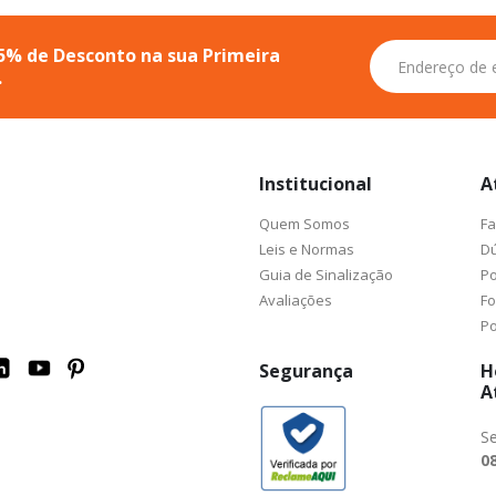
Inscreva-
5% de Desconto na sua Primeira
se
.
na
nossa
Newsletter:
Institucional
A
Quem Somos
Fa
Leis e Normas
Dú
Guia de Sinalização
Po
Avaliações
F
Po
Segurança
H
A
Se
08