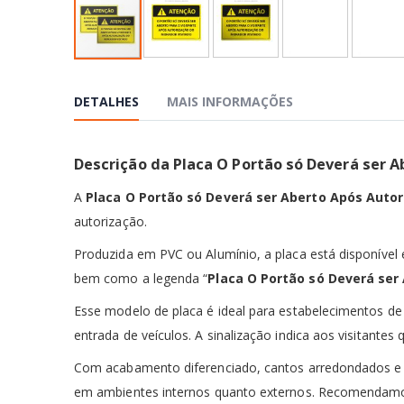
Saltar
para
o
DETALHES
MAIS INFORMAÇÕES
início
da
Galeria
Descrição da Placa O Portão só Deverá ser 
de
imagens
A
Placa O Portão só Deverá ser Aberto Após Auto
autorização.
Produzida em PVC ou Alumínio, a placa está disponíve
bem como a legenda
“
Placa O Portão só Deverá ser
Esse modelo de placa é ideal para estabelecimentos de 
entrada de veículos. A sinalização indica aos visitante
Com acabamento diferenciado, cantos arredondados e c
em ambientes internos quanto externos. Recomendamos q