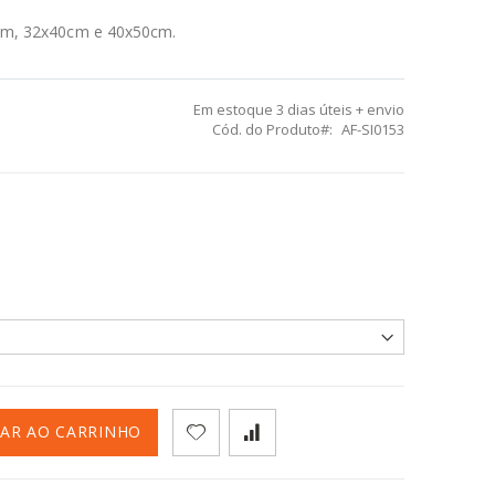
m, 32x40cm e 40x50cm.
Em estoque
3 dias úteis + envio
Cód. do Produto
AF-SI0153
NAR AO CARRINHO
Deverá ser Aberto Após Autorização