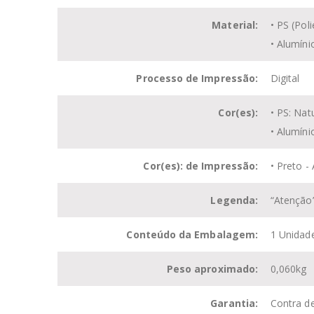
Material:
• PS (
Poli
•
Alumíni
Processo de Impressão:
Digital
Cor(es):
•
PS: Nat
• Alumíni
Cor(es): de Impressão:
• Preto -
Legenda:
“Atenção
Conteúdo da Embalagem:
1 Unidad
Peso aproximado:
0,060kg
Garantia:
Contra de