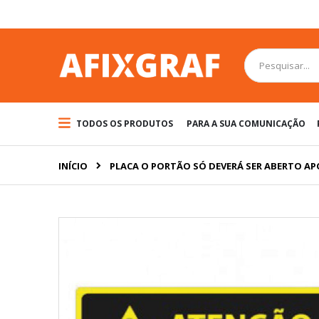
Pular
para
o
conteúdo
Pesquisa
TODOS OS PRODUTOS
PARA A SUA COMUNICAÇÃO
INÍCIO
PLACA O PORTÃO SÓ DEVERÁ SER ABERTO A
Pular
para
o
final
da
Galeria
de
imagens