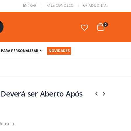
ENTRAR
FALE CONOSCO
CRIAR CONTA
itens
0
Cart
squisa
PARA PERSONALIZAR
NOVIDADES
 Deverá ser Aberto Após
lumínio.