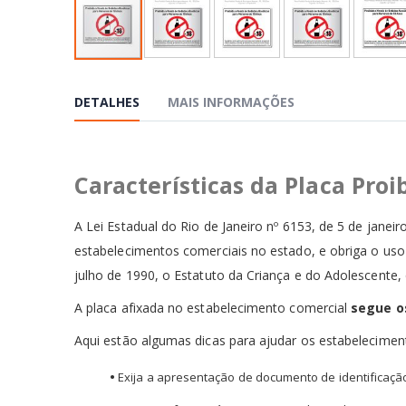
Saltar
para
o
DETALHES
MAIS INFORMAÇÕES
início
da
Galeria
de
Características da Placa Pro
imagens
A Lei Estadual do Rio de Janeiro nº 6153, de 5 de jan
estabelecimentos comerciais no estado, e obriga o uso 
julho de 1990, o Estatuto da Criança e do Adolescent
A placa afixada no estabelecimento comercial
segue o
Aqui estão algumas dicas para ajudar os estabeleciment
•
Exija a apresentação de documento de identificação