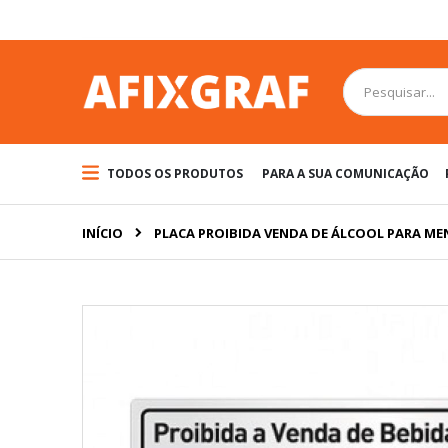
Pular
para
o
conteúdo
Pesquisa
TODOS OS PRODUTOS
PARA A SUA COMUNICAÇÃO
INÍCIO
PLACA PROIBIDA VENDA DE ÁLCOOL PARA M
Pular
para
o
final
da
Galeria
de
imagens