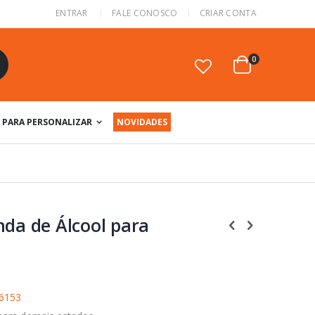
ENTRAR
FALE CONOSCO
CRIAR CONTA
itens
0
Cart
squisa
PARA PERSONALIZAR
NOVIDADES
nda de Álcool para
 6153