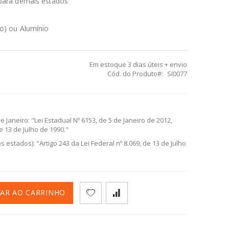
, para demais estados
no) ou Alumínio
Em estoque
3 dias úteis + envio
Cód. do Produto
SI0077
 Janeiro: "Lei Estadual Nº 6153, de 5 de Janeiro de 2012,
de 13 de Julho de 1990."
 estados): "Artigo 243 da Lei Federal nº 8.069, de 13 de Julho
NAR AO CARRINHO
a Venda de Álcool para Menores