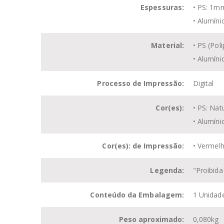
Espessuras:
• PS: 1m
• Alumín
Material:
• PS (Pol
• Alumíni
Processo de Impressão:
Digital
Cor(es):
• PS: Nat
• Alumíni
Cor(es): de Impressão:
• Vermelh
Legenda:
"Proibid
Conteúdo da Embalagem:
1 Unidad
Peso aproximado:
0,080kg