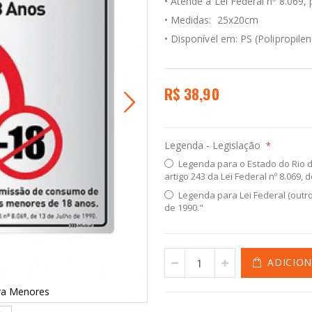
• Atende a Lei Federal nº 8.069
• Medidas: 25x20cm
• Disponível em: PS (Polipropile
R$ 38,90
Legenda - Legislação
Legenda para o Estado do Rio de
artigo 243 da Lei Federal nº 8.069, 
Legenda para Lei Federal (outros
de 1990."
ADICIO
ara Menores
Placa Proibid