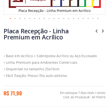
Placa Recepção - Linha Premium em Acrílico
Saltar
para
Placa Recepção - Linha
o
Premium em Acrílico
início
da
Galeria
de
imagens
• Base em Acrílico + Sobreposta Acrílico ou Aço Escovado
• Linha Premium para Ambientes Comerciais
• Disponível no tamanho 25x10cm
• Fácil fixação: Possui fita auto-adesiva
R$ 71,90
Em estoque
7 dias úteis + envio
Cód. do Produto
AF-PA016