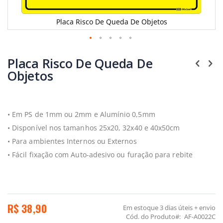
Placa Risco De Queda De Objetos
Saltar
para
Placa Risco De Queda De
o
Objetos
início
da
Galeria
de
imagens
• Em PS de 1mm ou 2mm e Alumínio 0,5mm
• Disponível nos tamanhos 25x20, 32x40 e 40x50cm
• Para ambientes Internos ou Externos
• Fácil fixação com Auto-adesivo ou furação para rebite
R$ 38,90
Em estoque
3 dias úteis + envio
Cód. do Produto
AF-A0022C