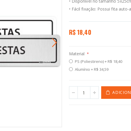
• Disponível no tamanho 5x25c
• Fácil fixação: Possui fita auto-
R$ 18,40
Material
PS (Poliestireno)
+
R$ 18,40
Alumínio
+
R$ 34,59
ADICIO
Pl