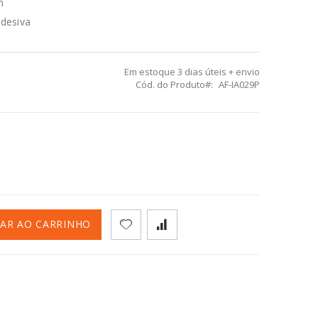
m
adesiva
Em estoque
3 dias úteis + envio
Cód. do Produto
AF-IA029P
NAR AO CARRINHO
aca Salão de Festas