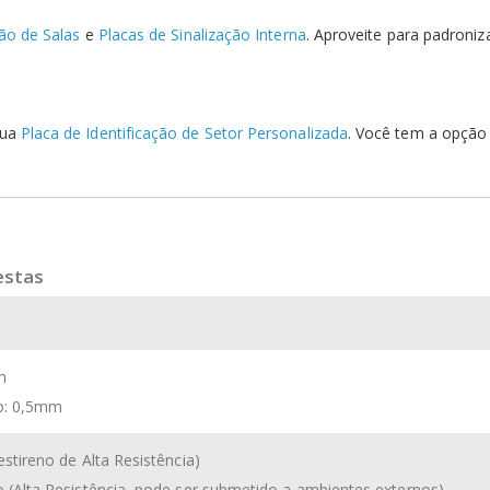
ção de Salas
e
Placas de Sinalização Interna
. Aproveite para padroniz
sua
Placa de Identificação de Setor Personalizada
. Você tem a opção 
estas
m
io: 0,5mm
estireno
de Alta Resistência)
o (Alta Resistência, pode ser submetido a ambientes externos)