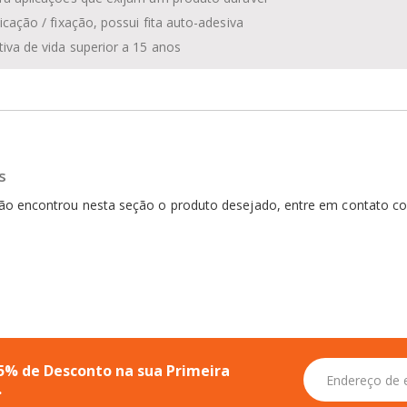
plicação / fixação, possui fita auto-adesiva
tiva de vida superior a 15 anos
s
 não encontrou nesta seção o produto desejado, entre em contato 
Inscreva-
5% de Desconto na sua Primeira
se
.
na