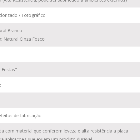
orizado / Fotográfico
ural Branco
o: Natural Cinza Fosco
 Festas"
e
feitos de fabricação
da com material que conferem leveza e alta resistência a placa
ara aplicações que exijam um produto durável