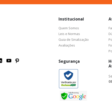
nossa
Newsletter:
Institucional
A
Quem Somos
Fa
Leis e Normas
Dú
Guia de Sinalização
Po
Avaliações
F
Po
Segurança
H
A
Se
08