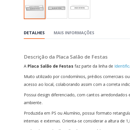
Saltar
para
o
DETALHES
MAIS INFORMAÇÕES
início
da
Galeria
de
Descrição da Placa Salão de Festas
imagens
A
Placa Salão de Festas
faz parte da linha de
Identifi
Muito utilizado por condomínios, prédios comerciais ou
acesso ao local, colaborando assim com a correta indi
Possui design diferenciado, com cantos arredondados 
ambiente.
Produzida em PS ou Alumínio, possui formato retangula
internas e externas. Orienta-se considerar a altura de