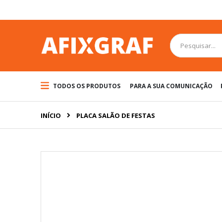
Pular
para
o
conteúdo
Pesquisa
TODOS OS PRODUTOS
PARA A SUA COMUNICAÇÃO
INÍCIO
PLACA SALÃO DE FESTAS
Pular
para
o
final
da
Galeria
de
imagens