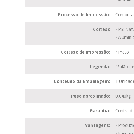
Processo de Impressão:
Computad
Cor(es):
• PS: Nat
• Alumíni
Cor(es): de Impressão:
• Preto
Legenda:
"Salão de
Conteúdo da Embalagem:
1 Unidad
Peso aproximado:
0,040kg
Garantia:
Contra de
Vantagens:
• Produzi
• Ideal p